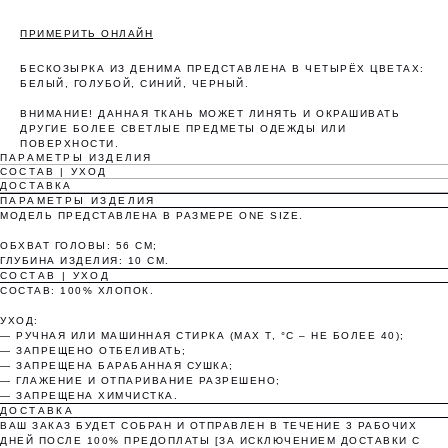
ПРИМЕРИТЬ ОНЛАЙН
Оплата частями
БЕСКОЗЫРКА ИЗ ДЕНИМА ПРЕДСТАВЛЕНА В ЧЕТЫРЁХ ЦВЕТАХ:
БЕЛЫЙ, ГОЛУБОЙ, СИНИЙ, ЧЕРНЫЙ.
ВНИМАНИЕ! ДАННАЯ ТКАНЬ МОЖЕТ ЛИНЯТЬ И ОКРАШИВАТЬ
ДРУГИЕ БОЛЕЕ СВЕТЛЫЕ ПРЕДМЕТЫ ОДЕЖДЫ ИЛИ
ПОВЕРХНОСТИ.
ПАРАМЕТРЫ ИЗДЕЛИЯ
Оплатите сегодня 25% стоимости покупки
СОСТАВ | УХОД
ДОСТАВКА
картой любого банка, остальное — тремя
ПАРАМЕТРЫ ИЗДЕЛИЯ
платежами раз в две недели.
МОДЕЛЬ ПРЕДСТАВЛЕНА В РАЗМЕРЕ ONE SIZE.
ОБХВАТ ГОЛОВЫ: 56 СМ;
ГЛУБИНА ИЗДЕЛИЯ: 10 СМ.
Оплата
Через 2
Через 4
Через 6
СОСТАВ | УХОД
сегодня
недели
недели
недель
СОСТАВ: 100% ХЛОПОК.
25%
25%
25%
25%
УХОД:
— РУЧНАЯ ИЛИ МАШИННАЯ СТИРКА (MAX T, °C – НЕ БОЛЕЕ 40);
— ЗАПРЕЩЕНО ОТБЕЛИВАТЬ;
— ЗАПРЕЩЕНА БАРАБАННАЯ СУШКА;
Без комиссий и переплат
— ГЛАЖЕНИЕ И ОТПАРИВАНИЕ РАЗРЕШЕНО;
— ЗАПРЕЩЕНА ХИМЧИСТКА.
ДОСТАВКА
Как обычная оплата картой
ВАШ ЗАКАЗ БУДЕТ СОБРАН И ОТПРАВЛЕН В ТЕЧЕНИЕ 3 РАБОЧИХ
ДНЕЙ ПОСЛЕ 100% ПРЕДОПЛАТЫ [ЗА ИСКЛЮЧЕНИЕМ ДОСТАВКИ С