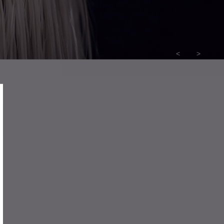
<
>
а,