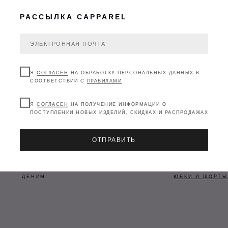
Оплата
Через 2
Через 4
Через 6
РАССЫЛКА CAPPAREL
сегодня
недели
недели
недель
25%
25%
25%
25%
Я
СОГЛАСЕН
НА ОБРАБОТКУ ПЕРСОНАЛЬНЫХ ДАННЫХ В
Без комиссий и переплат
Как обычная оплата картой
СООТВЕТСТВИИ С
ПРАВИЛАМИ
ЕНИМ
ЮБКИ И ШОРТЫ
Понятно
Я
СОГЛАСЕН
НА ПОЛУЧЕНИЕ ИНФОРМАЦИИ О
ПОСТУПЛЕНИИ НОВЫХ ИЗДЕЛИЙ, СКИДКАХ И РАСПРОДАЖАХ
ОТПРАВИТЬ