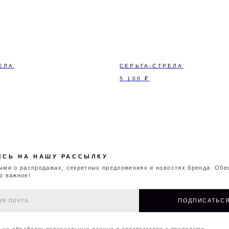
аспродажах, секретных предложениях и новостях бренда. Обещаем
!
ПОДПИСАТЬСЯ
ботку персональных данных в соответствии с
правилами
ЕЛА
СЕРЬГА-СТРЕЛА
чение информации о поступлении новых изделий, скидках и распродажах
5 100
₽
КОНТАКТЫ
МАГАЗИНЫ
ДОКУМЕНТЫ
©2026 CAPPAREL.21EST