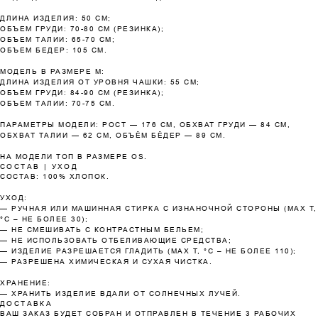
Оплатите сегодня 25% стоимости покупки
картой любого банка, остальное — тремя
ДЛИНА ИЗДЕЛИЯ: 50 СМ;
ОБЪЕМ ГРУДИ: 70-80 СМ (РЕЗИНКА);
платежами раз в две недели.
ОБЪЕМ ТАЛИИ: 65-70 СМ;
ОБЪЕМ БЕДЕР: 105 СМ.
МОДЕЛЬ В РАЗМЕРЕ М:
Оплата
Через 2
Через 4
Через 6
ДЛИНА ИЗДЕЛИЯ ОТ УРОВНЯ ЧАШКИ: 55 СМ;
сегодня
недели
недели
недель
ОБЪЕМ ГРУДИ: 84-90 СМ (РЕЗИНКА);
25%
25%
25%
25%
ОБЪЕМ ТАЛИИ: 70-75 СМ.
ПАРАМЕТРЫ МОДЕЛИ: РОСТ — 176 СМ, ОБХВАТ ГРУДИ — 84 СМ,
ОБХВАТ ТАЛИИ — 62 СМ, ОБЪЁМ БЁДЕР — 89 СМ.
Без комиссий и переплат
НА МОДЕЛИ ТОП В РАЗМЕРЕ OS.
СОСТАВ | УХОД
СОСТАВ: 100% ХЛОПОК.
Как обычная оплата картой
УХОД:
— РУЧНАЯ ИЛИ МАШИННАЯ СТИРКА С ИЗНАНОЧНОЙ СТОРОНЫ (MAX T,
Понятно
°C – НЕ БОЛЕЕ 30);
— НЕ СМЕШИВАТЬ С КОНТРАСТНЫМ БЕЛЬЕМ;
— НЕ ИСПОЛЬЗОВАТЬ ОТБЕЛИВАЮЩИЕ СРЕДСТВА;
— ИЗДЕЛИЕ РАЗРЕШАЕТСЯ ГЛАДИТЬ (MAX T, °C – НЕ БОЛЕЕ 110);
— РАЗРЕШЕНА ХИМИЧЕСКАЯ И СУХАЯ ЧИСТКА.
ХРАНЕНИЕ:
— ХРАНИТЬ ИЗДЕЛИЕ ВДАЛИ ОТ СОЛНЕЧНЫХ ЛУЧЕЙ.
ДОСТАВКА
ВАШ ЗАКАЗ БУДЕТ СОБРАН И ОТПРАВЛЕН В ТЕЧЕНИЕ 3 РАБОЧИХ