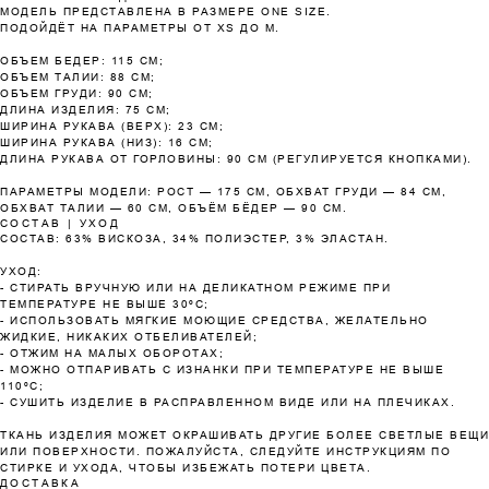
МОДЕЛЬ ПРЕДСТАВЛЕНА В РАЗМЕРЕ ONE SIZE.
Оплатите сегодня 25% стоимости покупки
ПОДОЙДЁТ НА ПАРАМЕТРЫ ОТ XS ДО M.
картой любого банка, остальное — тремя
платежами раз в две недели.
ОБЪЕМ БЕДЕР: 115 СМ;
ОБЪЕМ ТАЛИИ: 88 СМ;
ОБЪЕМ ГРУДИ: 90 СМ;
ДЛИНА ИЗДЕЛИЯ: 75 СМ;
Оплата
Через 2
Через 4
Через 6
ШИРИНА РУКАВА (ВЕРХ): 23 СМ;
сегодня
недели
недели
недель
ШИРИНА РУКАВА (НИЗ): 16 СМ;
ДЛИНА РУКАВА ОТ ГОРЛОВИНЫ: 90 СМ (РЕГУЛИРУЕТСЯ КНОПКАМИ).
25%
25%
25%
25%
ПАРАМЕТРЫ МОДЕЛИ: РОСТ — 175 СМ, ОБХВАТ ГРУДИ — 84 СМ,
ОБХВАТ ТАЛИИ — 60 СМ, ОБЪЁМ БЁДЕР — 90 СМ.
СОСТАВ | УХОД
СОСТАВ: 63% ВИСКОЗА, 34% ПОЛИЭСТЕР, 3% ЭЛАСТАН.
Без комиссий и переплат
УХОД:
Как обычная оплата картой
- СТИРАТЬ ВРУЧНУЮ ИЛИ НА ДЕЛИКАТНОМ РЕЖИМЕ ПРИ
ТЕМПЕРАТУРЕ НЕ ВЫШЕ 30ºС;
- ИСПОЛЬЗОВАТЬ МЯГКИЕ МОЮЩИЕ СРЕДСТВА, ЖЕЛАТЕЛЬНО
ЖИДКИЕ, НИКАКИХ ОТБЕЛИВАТЕЛЕЙ;
Понятно
- ОТЖИМ НА МАЛЫХ ОБОРОТАХ;
- МОЖНО ОТПАРИВАТЬ С ИЗНАНКИ ПРИ ТЕМПЕРАТУРЕ НЕ ВЫШЕ
110ºС;
- СУШИТЬ ИЗДЕЛИЕ В РАСПРАВЛЕННОМ ВИДЕ ИЛИ НА ПЛЕЧИКАХ.
ТКАНЬ ИЗДЕЛИЯ МОЖЕТ ОКРАШИВАТЬ ДРУГИЕ БОЛЕЕ СВЕТЛЫЕ ВЕЩИ
ИЛИ ПОВЕРХНОСТИ. ПОЖАЛУЙСТА, СЛЕДУЙТЕ ИНСТРУКЦИЯМ ПО
СТИРКЕ И УХОДА, ЧТОБЫ ИЗБЕЖАТЬ ПОТЕРИ ЦВЕТА.
ДОСТАВКА