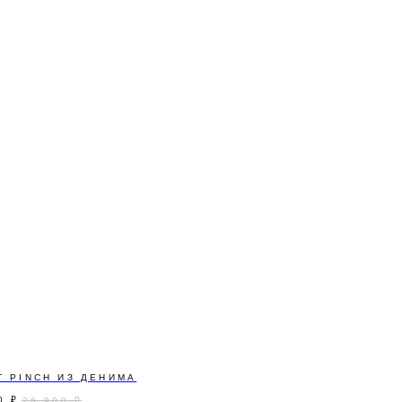
А НАШУ РАССЫЛКУ
аспродажах, секретных предложениях и новостях бренда. Обещаем
!
Т PINCH ИЗ ДЕНИМА
ПОДПИСАТЬСЯ
0
₽
26 900
₽