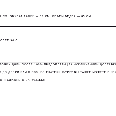
9 СМ, ОБХВАТ ТАЛИИ — 58 СМ, ОБЪЁМ БЁДЕР — 85 СМ.
Оплата частями
ОЛЕЕ 30 C;
платите сегодня 25% стоимости покупки картой любого банк
остальное — тремя платежами раз в две недели.
АБОЧИХ ДНЕЙ ПОСЛЕ 100% ПРЕДОПЛАТЫ [ЗА ИСКЛЮЧЕНИЕМ ДОСТАВК
Оплата
Через 2
Через 4
Через 6
 ДО ДВЕРИ ИЛИ В ПВЗ. ПО ЕКАТЕРИНБУРГУ ВЫ ТАКЖЕ МОЖЕТЕ ВЫБ
сегодня
недели
недели
недель
О И БЛИЖНЕГО ЗАРУБЕЖЬЯ.
25%
25%
25%
25%
Без комиссий и переплат
Как обычная оплата картой
Понятно