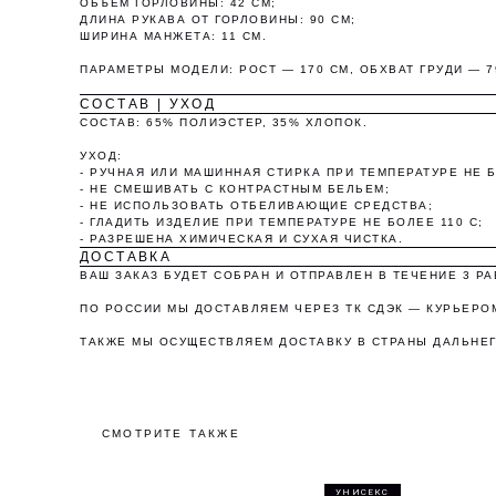
ОБЪЕМ ГОРЛОВИНЫ: 42 СМ;
ДЛИНА РУКАВА ОТ ГОРЛОВИНЫ: 90 СМ;
ШИРИНА МАНЖЕТА: 11 СМ.
ПАРАМЕТРЫ МОДЕЛИ: РОСТ — 170 СМ, ОБХВАТ ГРУДИ — 7
СОСТАВ | УХОД
СОСТАВ: 65% ПОЛИЭСТЕР, 35% ХЛОПОК.
УХОД:
- РУЧНАЯ ИЛИ МАШИННАЯ СТИРКА ПРИ ТЕМПЕРАТУРЕ НЕ Б
- НЕ СМЕШИВАТЬ С КОНТРАСТНЫМ БЕЛЬЕМ;
- НЕ ИСПОЛЬЗОВАТЬ ОТБЕЛИВАЮЩИЕ СРЕДСТВА;
О
- ГЛАДИТЬ ИЗДЕЛИЕ ПРИ ТЕМПЕРАТУРЕ НЕ БОЛЕЕ 110 С;
- РАЗРЕШЕНА ХИМИЧЕСКАЯ И СУХАЯ ЧИСТКА.
ДОСТАВКА
ВАШ ЗАКАЗ БУДЕТ СОБРАН И ОТПРАВЛЕН В ТЕЧЕНИЕ 3 Р
ПО РОССИИ МЫ ДОСТАВЛЯЕМ ЧЕРЕЗ ТК СДЭК — КУРЬЕРОМ
ТАКЖЕ МЫ ОСУЩЕСТВЛЯЕМ ДОСТАВКУ В СТРАНЫ ДАЛЬНЕГ
СМОТРИТЕ ТАКЖЕ
УНИСЕКС