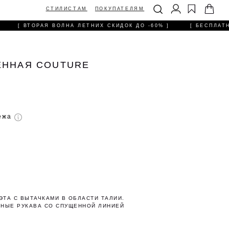
ТИЛИСТАМ
ПОКУПАТЕЛЯМ
[ ВТОРАЯ ВОЛНА ЛЕТНИХ СКИДОК ДО -60% ]
[ БЕСПЛАТН
ЕННАЯ COUTURE
тежа
ЭТА С ВЫТАЧКАМИ В ОБЛАСТИ ТАЛИИ.
НЫЕ РУКАВА СО СПУЩЕННОЙ ЛИНИЕЙ