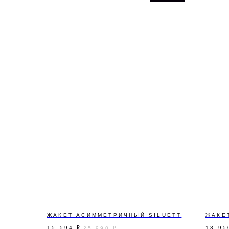
ПОДПИШИТЕСЬ Н
Узнавайте первыми о р
сообщать только важное
ЖАКЕТ АСИММЕТРИЧНЫЙ SILUETT
ЖАКЕ
15 594
₽
13 95
25 990
₽