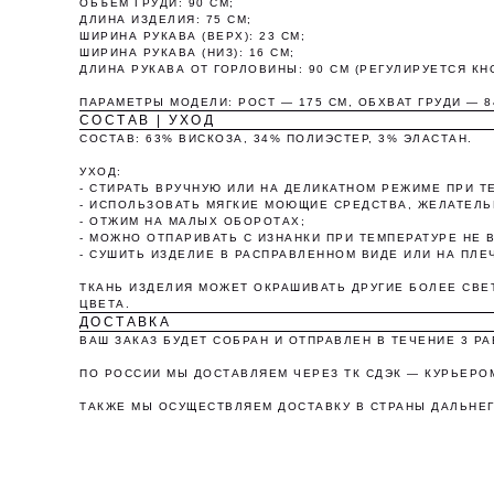
ОБЪЕМ ГРУДИ: 90 СМ;
ДЛИНА ИЗДЕЛИЯ: 75 СМ;
ШИРИНА РУКАВА (ВЕРХ): 23 СМ;
ШИРИНА РУКАВА (НИЗ): 16 СМ;
ДЛИНА РУКАВА ОТ ГОРЛОВИНЫ: 90 СМ (РЕГУЛИРУЕТСЯ КН
ПАРАМЕТРЫ МОДЕЛИ: РОСТ — 175 СМ, ОБХВАТ ГРУДИ — 8
СОСТАВ | УХОД
СОСТАВ: 63% ВИСКОЗА, 34% ПОЛИЭСТЕР, 3% ЭЛАСТАН.
УХОД:
- СТИРАТЬ ВРУЧНУЮ ИЛИ НА ДЕЛИКАТНОМ РЕЖИМЕ ПРИ Т
- ИСПОЛЬЗОВАТЬ МЯГКИЕ МОЮЩИЕ СРЕДСТВА, ЖЕЛАТЕЛЬ
- ОТЖИМ НА МАЛЫХ ОБОРОТАХ;
- МОЖНО ОТПАРИВАТЬ С ИЗНАНКИ ПРИ ТЕМПЕРАТУРЕ НЕ В
О
- СУШИТЬ ИЗДЕЛИЕ В РАСПРАВЛЕННОМ ВИДЕ ИЛИ НА ПЛЕ
ТКАНЬ ИЗДЕЛИЯ МОЖЕТ ОКРАШИВАТЬ ДРУГИЕ БОЛЕЕ СВЕ
ЦВЕТА.
ДОСТАВКА
ВАШ ЗАКАЗ БУДЕТ СОБРАН И ОТПРАВЛЕН В ТЕЧЕНИЕ 3 Р
ПО РОССИИ МЫ ДОСТАВЛЯЕМ ЧЕРЕЗ ТК СДЭК — КУРЬЕРОМ
ТАКЖЕ МЫ ОСУЩЕСТВЛЯЕМ ДОСТАВКУ В СТРАНЫ ДАЛЬНЕГ