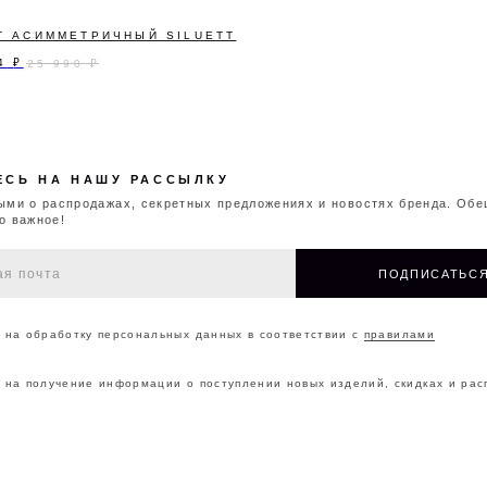
Т АСИММЕТРИЧНЫЙ SILUETT
ПОДПИСАТЬСЯ
4
₽
25 990
₽
ботку персональных данных в соответствии с
правилами
чение информации о поступлении новых изделий, скидках и распродажах
ОНТАКТЫ
О БРЕНДЕ
МАГАЗИНЫ
ДОКУМ
©2026 CAPPAREL.21EST