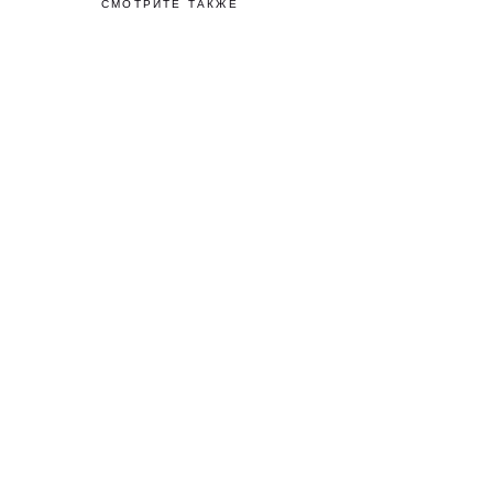
СМОТРИТЕ ТАКЖЕ
ПОДПИШИТЕСЬ Н
Узнавайте первыми о р
сообщать только важное