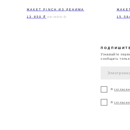
ЖАКЕТ PINCH ИЗ ДЕНИМА
ЖАКЕ
13 950
₽
15 59
26 900
₽
Я
согласен
на обра
Я
согласен
на полу
ДОСТАВКА И
ВОЗВРАТ И
К
ОПЛАТА
ОБМЕН