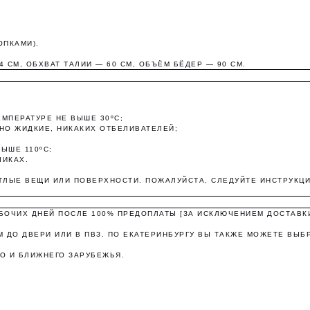
ОПКАМИ).
4 СМ, ОБХВАТ ТАЛИИ — 60 СМ, ОБЪЁМ БЁДЕР — 90 СМ.
Оплата частями
ЕМПЕРАТУРЕ НЕ ВЫШЕ 30ºС;
НО ЖИДКИЕ, НИКАКИХ ОТБЕЛИВАТЕЛЕЙ;
ЫШЕ 110ºС;
платите сегодня 25% стоимости покупки картой любого банк
ЧИКАХ.
остальное — тремя платежами раз в две недели.
ТЛЫЕ ВЕЩИ ИЛИ ПОВЕРХНОСТИ. ПОЖАЛУЙСТА, СЛЕДУЙТЕ ИНСТРУКЦИ
Оплата
Через 2
Через 4
Через 6
АБОЧИХ ДНЕЙ ПОСЛЕ 100% ПРЕДОПЛАТЫ [ЗА ИСКЛЮЧЕНИЕМ ДОСТАВК
сегодня
недели
недели
недель
 ДО ДВЕРИ ИЛИ В ПВЗ. ПО ЕКАТЕРИНБУРГУ ВЫ ТАКЖЕ МОЖЕТЕ ВЫБ
25%
25%
25%
25%
О И БЛИЖНЕГО ЗАРУБЕЖЬЯ.
Без комиссий и переплат
Как обычная оплата картой