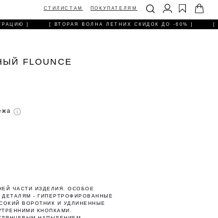
ТИЛИСТАМ
ПОКУПАТЕЛЯМ
РАЦИЮ ]
[ ВТОРАЯ ВОЛНА ЛЕТНИХ СКИДОК ДО -60% ]
[ 
НЫЙ FLOUNCE
тежа
НЕЙ ЧАСТИ ИЗДЕЛИЯ. ОСОБОЕ
 ДЕТАЛЯМ - ГИПЕРТРОФИРОВАННЫЕ
ЫСОКИЙ ВОРОТНИК И УДЛИНЕННЫЕ
УТРЕННИМИ КНОПКАМИ.
 ГЛЯНЦЕВЫМ НАПЫЛЕНИЕМ.