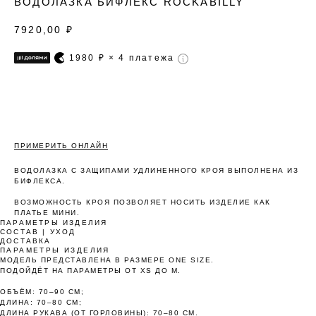
ВОДОЛАЗКА БИФЛЕКС ROCKABILLY
7920,00
₽
1980
₽ × 4 платежа
ПРИМЕРИТЬ ОНЛАЙН
Оплата частями
ВОДОЛАЗКА С ЗАЩИПАМИ УДЛИНЕННОГО КРОЯ ВЫПОЛНЕНА ИЗ
БИФЛЕКСА.
ВОЗМОЖНОСТЬ КРОЯ ПОЗВОЛЯЕТ НОСИТЬ ИЗДЕЛИЕ КАК
ПЛАТЬЕ МИНИ.
ПАРАМЕТРЫ ИЗДЕЛИЯ
Оплатите сегодня 25% стоимости покупки
СОСТАВ | УХОД
картой любого банка, остальное — тремя
ДОСТАВКА
ПАРАМЕТРЫ ИЗДЕЛИЯ
платежами раз в две недели.
МОДЕЛЬ ПРЕДСТАВЛЕНА В РАЗМЕРЕ ONE SIZE.
ПОДОЙДЁТ НА ПАРАМЕТРЫ ОТ XS ДО M.
ОБЪЁМ: 70–90 СМ;
Оплата
Через 2
Через 4
Через 6
ДЛИНА: 70–80 СМ;
сегодня
недели
недели
недель
ДЛИНА РУКАВА (ОТ ГОРЛОВИНЫ): 70–80 СМ.