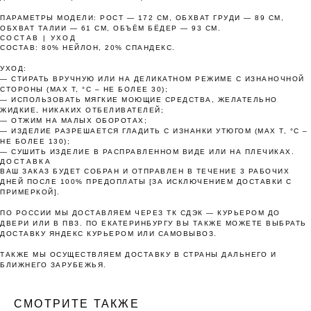
25%
25%
25%
25%
ПАРАМЕТРЫ МОДЕЛИ: РОСТ — 172 СМ, ОБХВАТ ГРУДИ — 89 СМ,
ОБХВАТ ТАЛИИ — 61 СМ, ОБЪЁМ БЁДЕР — 93 СМ.
СОСТАВ | УХОД
СОСТАВ: 80% НЕЙЛОН, 20% СПАНДЕКС.
Без комиссий и переплат
УХОД:
— CТИРАТЬ ВРУЧНУЮ ИЛИ НА ДЕЛИКАТНОМ РЕЖИМЕ С ИЗНАНОЧНОЙ
Как обычная оплата картой
СТОРОНЫ (MAX T, °C – НЕ БОЛЕЕ 30);
— ИСПОЛЬЗОВАТЬ МЯГКИЕ МОЮЩИЕ СРЕДСТВА, ЖЕЛАТЕЛЬНО
ЖИДКИЕ, НИКАКИХ ОТБЕЛИВАТЕЛЕЙ;
Понятно
— ОТЖИМ НА МАЛЫХ ОБОРОТАХ;
— ИЗДЕЛИЕ РАЗРЕШАЕТСЯ ГЛАДИТЬ С ИЗНАНКИ УТЮГОМ (MAX T, °C –
НЕ БОЛЕЕ 130);
— СУШИТЬ ИЗДЕЛИЕ В РАСПРАВЛЕННОМ ВИДЕ ИЛИ НА ПЛЕЧИКАХ.
ДОСТАВКА
ВАШ ЗАКАЗ БУДЕТ СОБРАН И ОТПРАВЛЕН В ТЕЧЕНИЕ 3 РАБОЧИХ
ДНЕЙ ПОСЛЕ 100% ПРЕДОПЛАТЫ [ЗА ИСКЛЮЧЕНИЕМ ДОСТАВКИ С
ПРИМЕРКОЙ].
ПО РОССИИ МЫ ДОСТАВЛЯЕМ ЧЕРЕЗ ТК СДЭК — КУРЬЕРОМ ДО
ДВЕРИ ИЛИ В ПВЗ. ПО ЕКАТЕРИНБУРГУ ВЫ ТАКЖЕ МОЖЕТЕ ВЫБРАТЬ
ДОСТАВКУ ЯНДЕКС КУРЬЕРОМ ИЛИ САМОВЫВОЗ.
ТАКЖЕ МЫ ОСУЩЕСТВЛЯЕМ ДОСТАВКУ В СТРАНЫ ДАЛЬНЕГО И
БЛИЖНЕГО ЗАРУБЕЖЬЯ.
СМОТРИТЕ ТАКЖЕ