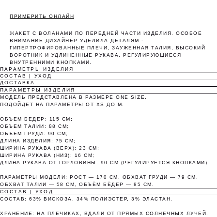
ПРИМЕРИТЬ ОНЛАЙН
ЖАКЕТ С ВОЛАНАМИ ПО ПЕРЕДНЕЙ ЧАСТИ ИЗДЕЛИЯ. ОСОБОЕ
ВНИМАНИЕ ДИЗАЙНЕР УДЕЛИЛА ДЕТАЛЯМ -
ГИПЕРТРОФИРОВАННЫЕ ПЛЕЧИ, ЗАУЖЕННАЯ ТАЛИЯ, ВЫСОКИЙ
Оплата частями
ВОРОТНИК И УДЛИНЕННЫЕ РУКАВА, РЕГУЛИРУЮЩИЕСЯ
ВНУТРЕННИМИ КНОПКАМИ.
ПАРАМЕТРЫ ИЗДЕЛИЯ
СОСТАВ | УХОД
ДОСТАВКА
ПАРАМЕТРЫ ИЗДЕЛИЯ
МОДЕЛЬ ПРЕДСТАВЛЕНА В РАЗМЕРЕ ONE SIZE.
Оплатите сегодня 25% стоимости покупки
ПОДОЙДЁТ НА ПАРАМЕТРЫ ОТ XS ДО M.
картой любого банка, остальное — тремя
ОБЪЕМ БЕДЕР: 115 СМ;
платежами раз в две недели.
ОБЪЕМ ТАЛИИ: 88 СМ;
ОБЪЕМ ГРУДИ: 90 СМ;
ДЛИНА ИЗДЕЛИЯ: 75 СМ;
ШИРИНА РУКАВА (ВЕРХ): 23 СМ;
Оплата
Через 2
Через 4
Через 6
ШИРИНА РУКАВА (НИЗ): 16 СМ;
сегодня
недели
недели
недель
ДЛИНА РУКАВА ОТ ГОРЛОВИНЫ: 90 СМ (РЕГУЛИРУЕТСЯ КНОПКАМИ).
25%
25%
25%
25%
ПАРАМЕТРЫ МОДЕЛИ: РОСТ — 170 СМ, ОБХВАТ ГРУДИ — 79 СМ,
ОБХВАТ ТАЛИИ — 58 СМ, ОБЪЁМ БЁДЕР — 85 СМ.
СОСТАВ | УХОД
СОСТАВ: 63% ВИСКОЗА, 34% ПОЛИЭСТЕР, 3% ЭЛАСТАН.
Без комиссий и переплат
ХРАНЕНИЕ: НА ПЛЕЧИКАХ, ВДАЛИ ОТ ПРЯМЫХ СОЛНЕЧНЫХ ЛУЧЕЙ.