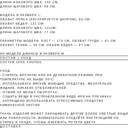
платежами раз в две недели.
ДЛИНА БОКОВОГО ШВА: 102 СМ;
ДЛИНА ШАГОВОГО ШВА: 69 СМ.
МОДЕЛЬ В РАЗМЕРЕ L:
Оплата
Через 2
Через 4
Через 6
ОБХВАТ ПОЯСА (РЕГУЛИРУЕТСЯ ШНУРОМ): 86 СМ;
сегодня
недели
недели
недель
ОБХВАТ БЁДЕР: 122 СМ;
ДЛИНА БОКОВОГО ШВА: 111СМ;
25%
25%
25%
25%
ДЛИНА ШАГОВОГО ШВА: 77 СМ.
ПАРАМЕТРЫ МОДЕЛИ: РОСТ — 170 СМ, ОБХВАТ ГРУДИ — 81 СМ,
ОБХВАТ ТАЛИИ — 58 СМ, ОБЪЁМ БЁДЕР — 87 СМ.
Без комиссий и переплат
НА МОДЕЛИ ДЖИНСЫ В РАЗМЕРЕ M.
СОСТАВ | УХОД
Как обычная оплата картой
СОСТАВ:100% ХЛОПОК.
УХОД:
Понятно
- СТИРАТЬ ВРУЧНУЮ ИЛИ НА ДЕЛИКАТНОМ РЕЖИМЕ ПРИ
ТЕМПЕРАТУРЕ НЕ ВЫШЕ 30ºС;
- ИСПОЛЬЗОВАТЬ МЯГКИЕ МОЮЩИЕ СРЕДСТВА, ЖЕЛАТЕЛЬНО
ЖИДКИЕ, НИКАКИХ ОТБЕЛИВАТЕЛЕЙ;
- ОТЖИМ НА МАЛЫХ ОБОРОТАХ;
- СУШИТЬ ВЕЩИ В РАСПРАВЛЕННОМ ВИДЕ ИЛИ НА ПЛЕЧИКАХ;
- ЗАПРЕЩЕНО ИСПОЛЬЗОВАТЬ АГРЕССИВНЫЕ СРЕДСТВА
ХИМИЧЕСКОЙ ЧИСТКИ.
ТКАНЬ ИЗДЕЛИЯ МОЖЕТ ОКРАШИВАТЬ ДРУГИЕ БОЛЕЕ СВЕТЛЫЕ ВЕЩИ
ИЛИ ПОВЕРХНОСТИ. ВНИМАТЕЛЬНО СЛЕДУЙТЕ ИНСТРУКЦИЯМ ПО
СТИРКЕ И УХОДА, ЧТОБЫ ИЗБЕЖАТЬ ПОТЕРИ ЦВЕТА.
ДОСТАВКА