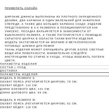
ПРИМЕРИТЬ ОНЛАЙН
ШИРОКИЕ ДЖИНСЫ ВЫПОЛНЕНЫ ИЗ ПЛОТНОГО ОКРАШЕННОГО
ДЕНИМА. ДВА КАРМАНА И ОДИН МАЛЕНЬКИЙ ДЛЯ ЗАЖИГАЛКИ
СПЕРЕДИ, А ТАКЖЕ ДВА БОЛЬШИХ КАРМАНА СЗАДИ. ИЗДЕЛИЕ
ПРЕДСТАВЛЕНО В 3-Х РАЗМЕРАХ И ПОЗИЦИОНИРУЕТСЯ КАК
УНИСЕКС. ПОСАДКА ВАРЬИРУЕТСЯ В ЗАВИСИМОСТИ ОТ
ВЫБРАННОГО РАЗМЕРА, А ТАКЖЕ РЕГУЛИРУЕТСЯ С ПОМОЩЬЮ
СКРЫТОГО ШНУРКА В ОБЛАСТИ ТАЛИИ ВНУТРИ ИЗДЕЛИЯ.
МОДЕЛЬ ЗАСТЕГИВАЕТСЯ НА МОЛНИЮ И МЕТАЛЛИЧЕСКУЮ
ПУГОВИЦУ. ШЛЕВКИ ДЛЯ РЕМНЯ.
ТКАНЬ ИЗДЕЛИЯ МОЖЕТ ОКРАШИВАТЬ ДРУГИЕ БОЛЕЕ СВЕТЛЫЕ
ВЕЩИ ИЛИ ПОВЕРХНОСТИ. ВНИМАТЕЛЬНО СЛЕДУЙТЕ
ИНСТРУКЦИЯМ ПО СТИРКЕ И УХОДА, ЧТОБЫ ИЗБЕЖАТЬ ПОТЕРИ
ЦВЕТА.
ПАРАМЕТРЫ ИЗДЕЛИЯ
СОСТАВ | УХОД
ДОСТАВКА
Оплата частями
ПАРАМЕТРЫ ИЗДЕЛИЯ
МОДЕЛЬ В РАЗМЕРЕ S:
ОБХВАТ ПОЯСА (РЕГУЛИРУЕТСЯ ШНУРОМ): 78 СМ;
ОБХВАТ БЁДЕР: 114 СМ;
ДЛИНА БОКОВОГО ШВА: 101 СМ;
ДЛИНА ШАГОВОГО ШВА: 68 СМ.
Оплатите сегодня 25% стоимости покупки
МОДЕЛЬ В РАЗМЕРЕ М:
ОБХВАТ ПОЯСА (РЕГУЛИРУЕТСЯ ШНУРОМ): 82 СМ;
картой любого банка, остальное — тремя
ОБХВАТ БЁДЕР: 118 СМ;