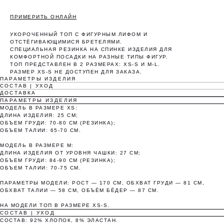
ПРИМЕРИТЬ ОНЛАЙН
УКОРОЧЕННЫЙ ТОП С ФИГУРНЫМ ЛИФОМ И
ОТСТЁГИВАЮЩИМИСЯ БРЕТЕЛЯМИ.
СПЕЦИАЛЬНАЯ РЕЗИНКА НА СПИНКЕ ИЗДЕЛИЯ ДЛЯ
КОМФОРТНОЙ ПОСАДКИ НА РАЗНЫЕ ТИПЫ ФИГУР.
ТОП ПРЕДСТАВЛЕН В 2 РАЗМЕРАХ: XS-S И M-L.
РАЗМЕР XS-S НЕ ДОСТУПЕН ДЛЯ ЗАКАЗА.
ПАРАМЕТРЫ ИЗДЕЛИЯ
Оплата частями
СОСТАВ | УХОД
ДОСТАВКА
ПАРАМЕТРЫ ИЗДЕЛИЯ
МОДЕЛЬ В РАЗМЕРЕ XS:
ДЛИНА ИЗДЕЛИЯ: 25 СМ;
ОБЪЕМ ГРУДИ: 70-80 СМ (РЕЗИНКА);
ОБЪЕМ ТАЛИИ: 65-70 СМ.
Оплатите сегодня 25% стоимости покупки
МОДЕЛЬ В РАЗМЕРЕ М:
картой любого банка, остальное — тремя
ДЛИНА ИЗДЕЛИЯ ОТ УРОВНЯ ЧАШКИ: 27 СМ;
платежами раз в две недели.
ОБЪЕМ ГРУДИ: 84-90 СМ (РЕЗИНКА);
ОБЪЕМ ТАЛИИ: 70-75 СМ.
ПАРАМЕТРЫ МОДЕЛИ: РОСТ — 170 СМ, ОБХВАТ ГРУДИ — 81 СМ,
Оплата
Через 2
Через 4
Через 6
ОБХВАТ ТАЛИИ — 58 СМ, ОБЪЁМ БЁДЕР — 87 СМ.
сегодня
недели
недели
недель
НА МОДЕЛИ ТОП В РАЗМЕРЕ XS-S.
25%
25%
25%
25%
СОСТАВ | УХОД
СОСТАВ: 92% ХЛОПОК, 8% ЭЛАСТАН.