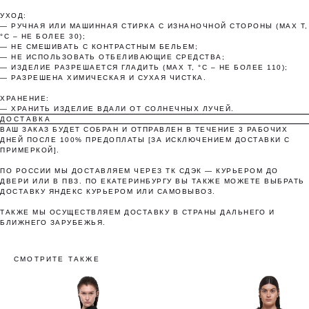
УХОД:
Без комиссий и переплат
— РУЧНАЯ ИЛИ МАШИННАЯ СТИРКА С ИЗНАНОЧНОЙ СТОРОНЫ (MAX T,
°C – НЕ БОЛЕЕ 30);
— НЕ СМЕШИВАТЬ С КОНТРАСТНЫМ БЕЛЬЕМ;
Как обычная оплата картой
— НЕ ИСПОЛЬЗОВАТЬ ОТБЕЛИВАЮЩИЕ СРЕДСТВА;
— ИЗДЕЛИЕ РАЗРЕШАЕТСЯ ГЛАДИТЬ (MAX T, °C – НЕ БОЛЕЕ 110);
— РАЗРЕШЕНА ХИМИЧЕСКАЯ И СУХАЯ ЧИСТКА.
Понятно
ХРАНЕНИЕ:
— ХРАНИТЬ ИЗДЕЛИЕ ВДАЛИ ОТ СОЛНЕЧНЫХ ЛУЧЕЙ.
ДОСТАВКА
ВАШ ЗАКАЗ БУДЕТ СОБРАН И ОТПРАВЛЕН В ТЕЧЕНИЕ 3 РАБОЧИХ
ДНЕЙ ПОСЛЕ 100% ПРЕДОПЛАТЫ [ЗА ИСКЛЮЧЕНИЕМ ДОСТАВКИ С
ПРИМЕРКОЙ].
ПО РОССИИ МЫ ДОСТАВЛЯЕМ ЧЕРЕЗ ТК СДЭК — КУРЬЕРОМ ДО
ДВЕРИ ИЛИ В ПВЗ. ПО ЕКАТЕРИНБУРГУ ВЫ ТАКЖЕ МОЖЕТЕ ВЫБРАТЬ
ДОСТАВКУ ЯНДЕКС КУРЬЕРОМ ИЛИ САМОВЫВОЗ.
ТАКЖЕ МЫ ОСУЩЕСТВЛЯЕМ ДОСТАВКУ В СТРАНЫ ДАЛЬНЕГО И
БЛИЖНЕГО ЗАРУБЕЖЬЯ.
СМОТРИТЕ ТАКЖЕ