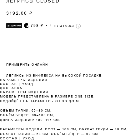
ЛЕГИНСЫ CLOSED
3192,00
₽
798
₽ × 4 платежа
ПРИМЕРИТЬ ОНЛАЙН
Оплата частями
ЛЕГИНСЫ ИЗ БИФЛЕКСА НА ВЫСОКОЙ ПОСАДКЕ.
ПАРАМЕТРЫ ИЗДЕЛИЯ
СОСТАВ | УХОД
ДОСТАВКА
ПАРАМЕТРЫ ИЗДЕЛИЯ
МОДЕЛЬ ПРЕДСТАВЛЕНА В РАЗМЕРЕ ONE SIZE.
ПОДОЙДЁТ НА ПАРАМЕТРЫ ОТ XS ДО М.
Оплатите сегодня 25% стоимости покупки
ОБЪЁМ ТАЛИИ: 60–80 СМ;
картой любого банка, остальное — тремя
ОБЪЁМ БЕДЕР: 60–105 СМ;
платежами раз в две недели.
ДЛИНА ИЗДЕЛИЯ: 100–115 СМ.
ПАРАМЕТРЫ МОДЕЛИ: РОСТ — 166 СМ, ОБХВАТ ГРУДИ — 80 СМ,
ОБХВАТ ТАЛИИ — 63 СМ, ОБЪЁМ БЁДЕР — 92 СМ.
Оплата
Через 2
Через 4
Через 6
СОСТАВ | УХОД