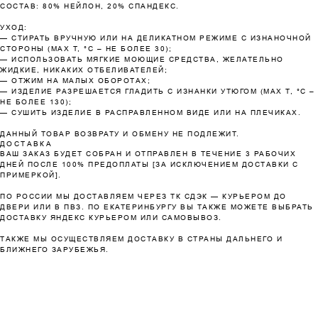
сегодня
недели
недели
недель
СОСТАВ: 80% НЕЙЛОН, 20% СПАНДЕКС.
25%
25%
25%
25%
УХОД:
— CТИРАТЬ ВРУЧНУЮ ИЛИ НА ДЕЛИКАТНОМ РЕЖИМЕ С ИЗНАНОЧНОЙ
СТОРОНЫ (MAX T, °C – НЕ БОЛЕЕ 30);
— ИСПОЛЬЗОВАТЬ МЯГКИЕ МОЮЩИЕ СРЕДСТВА, ЖЕЛАТЕЛЬНО
ЖИДКИЕ, НИКАКИХ ОТБЕЛИВАТЕЛЕЙ;
Без комиссий и переплат
— ОТЖИМ НА МАЛЫХ ОБОРОТАХ;
— ИЗДЕЛИЕ РАЗРЕШАЕТСЯ ГЛАДИТЬ С ИЗНАНКИ УТЮГОМ (MAX T, °C –
Как обычная оплата картой
НЕ БОЛЕЕ 130);
— СУШИТЬ ИЗДЕЛИЕ В РАСПРАВЛЕННОМ ВИДЕ ИЛИ НА ПЛЕЧИКАХ.
ДАННЫЙ ТОВАР ВОЗВРАТУ И ОБМЕНУ НЕ ПОДЛЕЖИТ.
Понятно
ДОСТАВКА
ВАШ ЗАКАЗ БУДЕТ СОБРАН И ОТПРАВЛЕН В ТЕЧЕНИЕ 3 РАБОЧИХ
ДНЕЙ ПОСЛЕ 100% ПРЕДОПЛАТЫ [ЗА ИСКЛЮЧЕНИЕМ ДОСТАВКИ С
ПРИМЕРКОЙ].
ПО РОССИИ МЫ ДОСТАВЛЯЕМ ЧЕРЕЗ ТК СДЭК — КУРЬЕРОМ ДО
ДВЕРИ ИЛИ В ПВЗ. ПО ЕКАТЕРИНБУРГУ ВЫ ТАКЖЕ МОЖЕТЕ ВЫБРАТЬ
ДОСТАВКУ ЯНДЕКС КУРЬЕРОМ ИЛИ САМОВЫВОЗ.
ТАКЖЕ МЫ ОСУЩЕСТВЛЯЕМ ДОСТАВКУ В СТРАНЫ ДАЛЬНЕГО И
БЛИЖНЕГО ЗАРУБЕЖЬЯ.