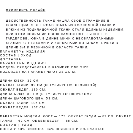
ПРИМЕРИТЬ ОНЛАЙН
ДВОЙСТВЕННОСТЬ ТАКЖЕ НАШЛА СВОЕ ОТРАЖЕНИЕ В
КОЛЛЕКЦИИ REBEL ROAD. ЮБКА ИЗ КОСТЮМНОЙ ТКАНИ И
БРЮКИ ИЗ ПОДКЛАДОЧНОЙ ТКАНИ СТАЛИ ЕДИНЫМ ИЗДЕЛИЕМ,
Оплата частями
ПРИ ЭТОМ СОХРАНИВ СВОЮ САМОСТОЯТЕЛЬНОСТЬ В
ГАРДЕРОБЕ. ЮБКА В ДЛИНЕ МИНИ С НЕОБРАБОТАННЫМИ
КРАЯМИ, СТРЕЛКАМИ И 2 КАРМАНАМИ ПО БОКАМ. БРЮКИ В
ДЛИНЕ 3/4 И РЕЗИНКОЙ В ОБЛАСТИ ТАЛИИ.
ПАРАМЕТРЫ ИЗДЕЛИЯ
СОСТАВ | УХОД
ДОСТАВКА
ПАРАМЕТРЫ ИЗДЕЛИЯ
Оплатите сегодня 25% стоимости покупки
МОДЕЛЬ ПРЕДСТАВЛЕНА В РАЗМЕРЕ ONE SIZE.
картой любого банка, остальное — тремя
ПОДОЙДЁТ НА ПАРАМЕТРЫ ОТ XS ДО M.
платежами раз в две недели.
ДЛИНА ЮБКИ: 32 СМ;
ОБХВАТ ТАЛИИ: 92 СМ (РЕГУЛИРУЕТСЯ РЕЗИНКОЙ);
ОБХВАТ БЕДЕР: 130 СМ;
ДЛИНА БРЮК: 80 СМ (РЕГУЛИРУЕТСЯ ШНУРКОМ);
Оплата
Через 2
Через 4
Через 6
ДЛИНА ШАГОВОГО ШВА: 53 СМ;
сегодня
недели
недели
недель
ОБХВАТ ТАЛИИ: 105 СМ;
25%
25%
25%
25%
ОБХВАТ БЕДЕР: 107 СМ.
ПАРАМЕТРЫ МОДЕЛИ: РОСТ — 173, ОБХВАТ ГРУДИ — 82 СМ, ОБХВАТ
ТАЛИИ — 62 СМ, ОБЪЁМ БЁДЕР — 88 СМ.
СОСТАВ | УХОД
Без комиссий и переплат
СОСТАВ: 63% ВИСКОЗА, 34% ПОЛИЭСТЕР, 3% ЭЛАСТАН.