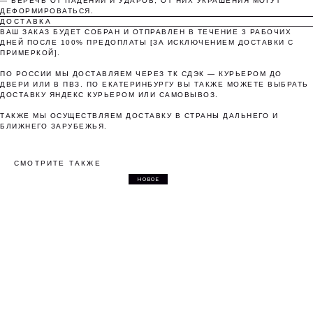
— БЕРЕЧЬ ОТ ПАДЕНИЙ И УДАРОВ, ОТ НИХ УКРАШЕНИЯ МОГУТ
ДЕФОРМИРОВАТЬСЯ.
ДОСТАВКА
Понятно
ВАШ ЗАКАЗ БУДЕТ СОБРАН И ОТПРАВЛЕН В ТЕЧЕНИЕ 3 РАБОЧИХ
ДНЕЙ ПОСЛЕ 100% ПРЕДОПЛАТЫ [ЗА ИСКЛЮЧЕНИЕМ ДОСТАВКИ С
ПРИМЕРКОЙ].
ПО РОССИИ МЫ ДОСТАВЛЯЕМ ЧЕРЕЗ ТК СДЭК — КУРЬЕРОМ ДО
ДВЕРИ ИЛИ В ПВЗ. ПО ЕКАТЕРИНБУРГУ ВЫ ТАКЖЕ МОЖЕТЕ ВЫБРАТЬ
ДОСТАВКУ ЯНДЕКС КУРЬЕРОМ ИЛИ САМОВЫВОЗ.
ТАКЖЕ МЫ ОСУЩЕСТВЛЯЕМ ДОСТАВКУ В СТРАНЫ ДАЛЬНЕГО И
БЛИЖНЕГО ЗАРУБЕЖЬЯ.
СМОТРИТЕ ТАКЖЕ
НОВОЕ