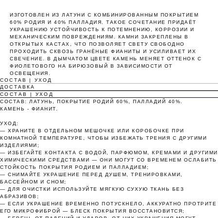
ИЗГОТОВЛЕН ИЗ ЛАТУНИ С КОМБИНИРОВАННЫМ ПОКРЫТИЕМ
60% РОДИЯ И 40% ПАЛЛАДИЯ. ТАКОЕ СОЧЕТАНИЕ ПРИДАЁТ
УКРАШЕНИЮ УСТОЙЧИВОСТЬ К ПОТЕМНЕНИЮ, КОРРОЗИИ И
МЕХАНИЧЕСКИМ ПОВРЕЖДЕНИЯМ. КАМНИ ЗАКРЕПЛЕНЫ В
Оплата частями
ОТКРЫТЫХ КАСТАХ, ЧТО ПОЗВОЛЯЕТ СВЕТУ СВОБОДНО
ПРОХОДИТЬ СКВОЗЬ ГРАНЁНЫЕ ФИАНИТЫ И УСИЛИВАЕТ ИХ
СВЕЧЕНИЕ. В ДЫМЧАТОМ ЦВЕТЕ КАМЕНЬ МЕНЯЕТ ОТТЕНОК С
ФИОЛЕТОВОГО НА БИРЮЗОВЫЙ В ЗАВИСИМОСТИ ОТ
ОСВЕЩЕНИЯ.
СОСТАВ | УХОД
ДОСТАВКА
СОСТАВ | УХОД
Оплатите сегодня 25% стоимости покупки
СОСТАВ: ЛАТУНЬ, ПОКРЫТИЕ РОДИЙ 60%, ПАЛЛАДИЙ 40%.
картой любого банка, остальное — тремя
КАМЕНЬ - ФИАНИТ.
платежами раз в две недели.
УХОД:
— ХРАНИТЕ В ОТДЕЛЬНОМ МЕШОЧКЕ ИЛИ КОРОБОЧКЕ ПРИ
КОМНАТНОЙ ТЕМПЕРАТУРЕ, ЧТОБЫ ИЗБЕЖАТЬ ТРЕНИЯ С ДРУГИМИ
Оплата
Через 2
Через 4
Через 6
ИЗДЕЛИЯМИ;
сегодня
недели
недели
недель
— ИЗБЕГАЙТЕ КОНТАКТА С ВОДОЙ, ПАРФЮМОМ, КРЕМАМИ И ДРУГИМИ
ХИМИЧЕСКИМИ СРЕДСТВАМИ — ОНИ МОГУТ СО ВРЕМЕНЕМ ОСЛАБИТЬ
25%
25%
25%
25%
СТОЙКОСТЬ ПОКРЫТИЯ РОДИЕМ И ПАЛЛАДИЕМ;
— СНИМАЙТЕ УКРАШЕНИЕ ПЕРЕД ДУШЕМ, ТРЕНИРОВКАМИ,
БАССЕЙНОМ И СНОМ;
— ДЛЯ ОЧИСТКИ ИСПОЛЬЗУЙТЕ МЯГКУЮ СУХУЮ ТКАНЬ БЕЗ
АБРАЗИВОВ;
Без комиссий и переплат
— ЕСЛИ УКРАШЕНИЕ ВРЕМЕННО ПОТУСКНЕЛО, АККУРАТНО ПРОТРИТЕ
ЕГО МИКРОФИБРОЙ — БЛЕСК ПОКРЫТИЯ ВОССТАНОВИТСЯ;
Как обычная оплата картой