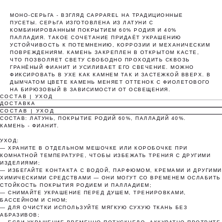
МОНО-СЕРЬГА - ВЗГЛЯД CAPPAREL НА ТРАДИЦИОННЫЕ
ПУСЕТЫ. СЕРЬГА ИЗГОТОВЛЕНА ИЗ ЛАТУНИ С
КОМБИНИРОВАННЫМ ПОКРЫТИЕМ 60% РОДИЯ И 40%
ПАЛЛАДИЯ. ТАКОЕ СОЧЕТАНИЕ ПРИДАЁТ УКРАШЕНИЮ
УСТОЙЧИВОСТЬ К ПОТЕМНЕНИЮ, КОРРОЗИИ И МЕХАНИЧЕСКИМ
Оплата частями
ПОВРЕЖДЕНИЯМ. КАМЕНЬ ЗАКРЕПЛЕН В ОТКРЫТОМ КАСТЕ,
ЧТО ПОЗВОЛЯЕТ СВЕТУ СВОБОДНО ПРОХОДИТЬ СКВОЗЬ
ГРАНЁНЫЙ ФИАНИТ И УСИЛИВАЕТ ЕГО СВЕЧЕНИЕ. МОЖНО
ФИКСИРОВАТЬ В УХЕ КАК КАМНЕМ ТАК И ЗАСТЕЖКОЙ ВВЕРХ. В
ДЫМЧАТОМ ЦВЕТЕ КАМЕНЬ МЕНЯЕТ ОТТЕНОК С ФИОЛЕТОВОГО
НА БИРЮЗОВЫЙ В ЗАВИСИМОСТИ ОТ ОСВЕЩЕНИЯ.
СОСТАВ | УХОД
ДОСТАВКА
Оплатите сегодня 25% стоимости покупки
СОСТАВ | УХОД
картой любого банка, остальное — тремя
СОСТАВ: ЛАТУНЬ, ПОКРЫТИЕ РОДИЙ 60%, ПАЛЛАДИЙ 40%.
платежами раз в две недели.
КАМЕНЬ - ФИАНИТ.
УХОД:
— ХРАНИТЕ В ОТДЕЛЬНОМ МЕШОЧКЕ ИЛИ КОРОБОЧКЕ ПРИ
Оплата
Через 2
Через 4
Через 6
КОМНАТНОЙ ТЕМПЕРАТУРЕ, ЧТОБЫ ИЗБЕЖАТЬ ТРЕНИЯ С ДРУГИМИ
сегодня
недели
недели
недель
ИЗДЕЛИЯМИ;
— ИЗБЕГАЙТЕ КОНТАКТА С ВОДОЙ, ПАРФЮМОМ, КРЕМАМИ И ДРУГИМИ
25%
25%
25%
25%
ХИМИЧЕСКИМИ СРЕДСТВАМИ — ОНИ МОГУТ СО ВРЕМЕНЕМ ОСЛАБИТЬ
СТОЙКОСТЬ ПОКРЫТИЯ РОДИЕМ И ПАЛЛАДИЕМ;
— СНИМАЙТЕ УКРАШЕНИЕ ПЕРЕД ДУШЕМ, ТРЕНИРОВКАМИ,
БАССЕЙНОМ И СНОМ;
— ДЛЯ ОЧИСТКИ ИСПОЛЬЗУЙТЕ МЯГКУЮ СУХУЮ ТКАНЬ БЕЗ
Без комиссий и переплат
АБРАЗИВОВ;