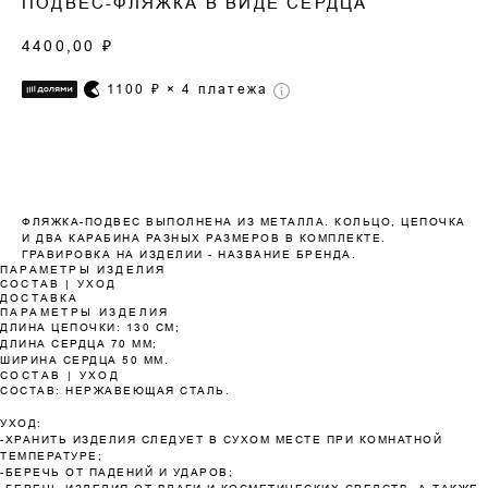
ПОДВЕС-ФЛЯЖКА В ВИДЕ СЕРДЦА
4400,00
₽
1100
₽ × 4 платежа
Оплата частями
ФЛЯЖКА-ПОДВЕС ВЫПОЛНЕНА ИЗ МЕТАЛЛА. КОЛЬЦО, ЦЕПОЧКА
И ДВА КАРАБИНА РАЗНЫХ РАЗМЕРОВ В КОМПЛЕКТЕ.
ГРАВИРОВКА НА ИЗДЕЛИИ - НАЗВАНИЕ БРЕНДА.
ПАРАМЕТРЫ ИЗДЕЛИЯ
Оплатите сегодня 25% стоимости покупки
СОСТАВ | УХОД
ДОСТАВКА
картой любого банка, остальное — тремя
ПАРАМЕТРЫ ИЗДЕЛИЯ
платежами раз в две недели.
ДЛИНА ЦЕПОЧКИ: 130 СМ;
ДЛИНА СЕРДЦА 70 ММ;
ШИРИНА СЕРДЦА 50 ММ.
СОСТАВ | УХОД
СОСТАВ: НЕРЖАВЕЮЩАЯ СТАЛЬ.
Оплата
Через 2
Через 4
Через 6
сегодня
недели
недели
недель
УХОД:
25%
25%
25%
25%
-ХРАНИТЬ ИЗДЕЛИЯ СЛЕДУЕТ В СУХОМ МЕСТЕ ПРИ КОМНАТНОЙ
ТЕМПЕРАТУРЕ;
-БЕРЕЧЬ ОТ ПАДЕНИЙ И УДАРОВ;