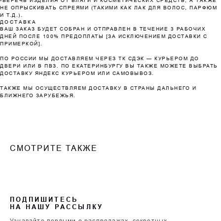
-БЕРЕЧЬ ИЗДЕЛИЯ ОТ ВЛАГИ И КОСМЕТИЧЕСКИХ СРЕДСТВ, А ТАКЖЕ
НЕ ОПРЫСКИВАТЬ СПРЕЯМИ (ТАКИМИ КАК ЛАК ДЛЯ ВОЛОС, ПАРФЮМ
Без комиссий и переплат
И Т.Д.).
ДОСТАВКА
ВАШ ЗАКАЗ БУДЕТ СОБРАН И ОТПРАВЛЕН В ТЕЧЕНИЕ 3 РАБОЧИХ
Как обычная оплата картой
ДНЕЙ ПОСЛЕ 100% ПРЕДОПЛАТЫ [ЗА ИСКЛЮЧЕНИЕМ ДОСТАВКИ С
ПРИМЕРКОЙ].
Понятно
ПО РОССИИ МЫ ДОСТАВЛЯЕМ ЧЕРЕЗ ТК СДЭК — КУРЬЕРОМ ДО
ДВЕРИ ИЛИ В ПВЗ. ПО ЕКАТЕРИНБУРГУ ВЫ ТАКЖЕ МОЖЕТЕ ВЫБРАТЬ
ДОСТАВКУ ЯНДЕКС КУРЬЕРОМ ИЛИ САМОВЫВОЗ.
ТАКЖЕ МЫ ОСУЩЕСТВЛЯЕМ ДОСТАВКУ В СТРАНЫ ДАЛЬНЕГО И
БЛИЖНЕГО ЗАРУБЕЖЬЯ.
СМОТРИТЕ ТАКЖЕ
ПОДПИШИТЕСЬ
НА НАШУ РАССЫЛКУ
Узнавайте первыми о распродажах, секретных