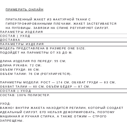
ПРИМЕРИТЬ ОНЛАЙН
ПРИТАЛЕННЫЙ ЖАКЕТ ИЗ ФАКТУРНОЙ ТКАНИ С
ГИПЕРТРОФИРОВАННЫМИ ПЛЕЧАМИ. ЖАКЕТ ЗАСТЕГИВАЕТСЯ
НА ПУГОВИЦЫ. ЗАВЯЗКИ НА СПИНЕ РЕГУЛИРУЮТ СИЛУЭТ.
ПАРАМЕТРЫ ИЗДЕЛИЯ
СОСТАВ | УХОД
ДОСТАВКА
ПАРАМЕТРЫ ИЗДЕЛИЯ
МОДЕЛЬ ПРЕДСТАВЛЕНА В РАЗМЕРЕ ONE SIZE.
Оплата частями
ПОДОЙДЁТ НА ПАРАМЕТРЫ ОТ XS ДО M.
ДЛИНА ИЗДЕЛИЯ ПО ПЕРЕДУ: 55 СМ;
ДЛИНА РУКАВА: 72 СМ;
ОБЪЕМ ГРУДИ: 86 СМ;
ОБЪЕМ ТАЛИИ: 76 СМ (РЕГУЛИРУЕТСЯ).
ПАРАМЕТРЫ МОДЕЛИ: РОСТ — 174 СМ, ОБХВАТ ГРУДИ — 83 СМ,
Оплатите сегодня 25% стоимости покупки
ОБХВАТ ТАЛИИ — 60 СМ, ОБЪЁМ БЁДЕР — 87 СМ.
картой любого банка, остальное — тремя
СОСТАВ | УХОД
платежами раз в две недели.
СОСТАВ: 100% ПОЛИЭСТЕР.
УХОД:
ВАЖНО! ВНУТРИ ЖАКЕТА НАХОДИТСЯ РЕГИЛИН, КОТОРЫЙ СОЗДАЕТ
Оплата
Через 2
Через 4
Через 6
ИДЕАЛЬНЫЙ СИЛУЭТ. ЕГО НЕЛЬЗЯ ДЕФОРМИРОВАТЬ, ПОЭТОМУ
сегодня
недели
недели
недель
МАШИННАЯ И РУЧНАЯ СТИРКА, А ТАКЖЕ ОТЖИМ — СТРОГО
ЗАПРЕЩЕНЫ.
25%
25%
25%
25%