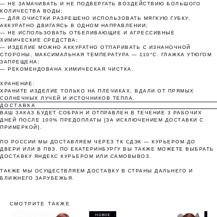
— НЕ ЗАМАЧИВАТЬ И НЕ ПОДВЕРГАТЬ ВОЗДЕЙСТВИЮ БОЛЬШОГО
КОЛИЧЕСТВА ВОДЫ;
— ДЛЯ ОЧИСТКИ РАЗРЕШЕНО ИСПОЛЬЗОВАТЬ МЯГКУЮ ГУБКУ,
Без комиссий и переплат
АККУРАТНО ДВИГАЯСЬ В ОДНОМ НАПРАВЛЕНИИ;
— НЕ ИСПОЛЬЗОВАТЬ ОТБЕЛИВАЮЩИЕ И АГРЕССИВНЫЕ
ХИМИЧЕСКИЕ СРЕДСТВА;
Как обычная оплата картой
— ИЗДЕЛИЕ МОЖНО АККУРАТНО ОТПАРИВАТЬ С ИЗНАНОЧНОЙ
СТОРОНЫ, МАКСИМАЛЬНАЯ ТЕМПЕРАТУРА — 110°C. ГЛАЖКА УТЮГОМ
ЗАПРЕЩЕНА;
Понятно
— РЕКОМЕНДОВАНА ХИМИЧЕСКАЯ ЧИСТКА.
ХРАНЕНИЕ:
ХРАНИТЕ ИЗДЕЛИЕ ТОЛЬКО НА ПЛЕЧИКАХ, ВДАЛИ ОТ ПРЯМЫХ
СОЛНЕЧНЫХ ЛУЧЕЙ И ИСТОЧНИКОВ ТЕПЛА.
ДОСТАВКА
ВАШ ЗАКАЗ БУДЕТ СОБРАН И ОТПРАВЛЕН В ТЕЧЕНИЕ 3 РАБОЧИХ
ДНЕЙ ПОСЛЕ 100% ПРЕДОПЛАТЫ [ЗА ИСКЛЮЧЕНИЕМ ДОСТАВКИ С
ПРИМЕРКОЙ].
ПО РОССИИ МЫ ДОСТАВЛЯЕМ ЧЕРЕЗ ТК СДЭК — КУРЬЕРОМ ДО
ДВЕРИ ИЛИ В ПВЗ. ПО ЕКАТЕРИНБУРГУ ВЫ ТАКЖЕ МОЖЕТЕ ВЫБРАТЬ
ДОСТАВКУ ЯНДЕКС КУРЬЕРОМ ИЛИ САМОВЫВОЗ.
ТАКЖЕ МЫ ОСУЩЕСТВЛЯЕМ ДОСТАВКУ В СТРАНЫ ДАЛЬНЕГО И
БЛИЖНЕГО ЗАРУБЕЖЬЯ.
СМОТРИТЕ ТАКЖЕ
НОВОЕ
ПР