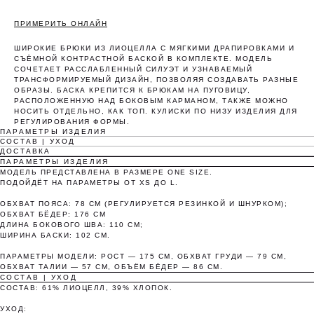
ПРИМЕРИТЬ ОНЛАЙН
ШИРОКИЕ БРЮКИ ИЗ ЛИОЦЕЛЛА С МЯГКИМИ ДРАПИРОВКАМИ И
СЪЁМНОЙ КОНТРАСТНОЙ БАСКОЙ В КОМПЛЕКТЕ. МОДЕЛЬ
СОЧЕТАЕТ РАССЛАБЛЕННЫЙ СИЛУЭТ И УЗНАВАЕМЫЙ
ТРАНСФОРМИРУЕМЫЙ ДИЗАЙН, ПОЗВОЛЯЯ СОЗДАВАТЬ РАЗНЫЕ
ОБРАЗЫ. БАСКА КРЕПИТСЯ К БРЮКАМ НА ПУГОВИЦУ,
Оплата частями
РАСПОЛОЖЕННУЮ НАД БОКОВЫМ КАРМАНОМ, ТАКЖЕ МОЖНО
НОСИТЬ ОТДЕЛЬНО, КАК ТОП. КУЛИСКИ ПО НИЗУ ИЗДЕЛИЯ ДЛЯ
РЕГУЛИРОВАНИЯ ФОРМЫ.
ПАРАМЕТРЫ ИЗДЕЛИЯ
СОСТАВ | УХОД
ДОСТАВКА
ПАРАМЕТРЫ ИЗДЕЛИЯ
МОДЕЛЬ ПРЕДСТАВЛЕНА В РАЗМЕРЕ ONE SIZE.
Оплатите сегодня 25% стоимости покупки
ПОДОЙДЁТ НА ПАРАМЕТРЫ ОТ XS ДО L.
картой любого банка, остальное — тремя
платежами раз в две недели.
ОБХВАТ ПОЯСА: 78 СМ (РЕГУЛИРУЕТСЯ РЕЗИНКОЙ И ШНУРКОМ);
ОБХВАТ БЁДЕР: 176 СМ
ДЛИНА БОКОВОГО ШВА: 110 СМ;
ШИРИНА БАСКИ: 102 СМ.
Оплата
Через 2
Через 4
Через 6
сегодня
недели
недели
недель
ПАРАМЕТРЫ МОДЕЛИ: РОСТ — 175 СМ, ОБХВАТ ГРУДИ — 79 СМ,
ОБХВАТ ТАЛИИ — 57 СМ, ОБЪЁМ БЁДЕР — 86 СМ.
25%
25%
25%
25%
СОСТАВ | УХОД
СОСТАВ: 61% ЛИОЦЕЛЛ, 39% ХЛОПОК.
УХОД: