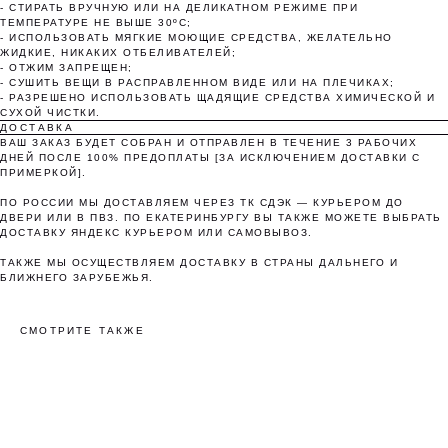
Без комиссий и переплат
- СТИРАТЬ ВРУЧНУЮ ИЛИ НА ДЕЛИКАТНОМ РЕЖИМЕ ПРИ
ТЕМПЕРАТУРЕ НЕ ВЫШЕ 30ºС;
- ИСПОЛЬЗОВАТЬ МЯГКИЕ МОЮЩИЕ СРЕДСТВА, ЖЕЛАТЕЛЬНО
Как обычная оплата картой
ЖИДКИЕ, НИКАКИХ ОТБЕЛИВАТЕЛЕЙ;
- ОТЖИМ ЗАПРЕЩЕН;
- СУШИТЬ ВЕЩИ В РАСПРАВЛЕННОМ ВИДЕ ИЛИ НА ПЛЕЧИКАХ;
Понятно
- РАЗРЕШЕНО ИСПОЛЬЗОВАТЬ ЩАДЯЩИЕ СРЕДСТВА ХИМИЧЕСКОЙ И
СУХОЙ ЧИСТКИ.
ДОСТАВКА
ВАШ ЗАКАЗ БУДЕТ СОБРАН И ОТПРАВЛЕН В ТЕЧЕНИЕ 3 РАБОЧИХ
ДНЕЙ ПОСЛЕ 100% ПРЕДОПЛАТЫ [ЗА ИСКЛЮЧЕНИЕМ ДОСТАВКИ С
ПРИМЕРКОЙ].
ПО РОССИИ МЫ ДОСТАВЛЯЕМ ЧЕРЕЗ ТК СДЭК — КУРЬЕРОМ ДО
ДВЕРИ ИЛИ В ПВЗ. ПО ЕКАТЕРИНБУРГУ ВЫ ТАКЖЕ МОЖЕТЕ ВЫБРАТЬ
ДОСТАВКУ ЯНДЕКС КУРЬЕРОМ ИЛИ САМОВЫВОЗ.
ТАКЖЕ МЫ ОСУЩЕСТВЛЯЕМ ДОСТАВКУ В СТРАНЫ ДАЛЬНЕГО И
БЛИЖНЕГО ЗАРУБЕЖЬЯ.
СМОТРИТЕ ТАКЖЕ