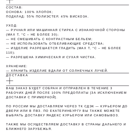
25%
25%
25%
25%
СОСТАВ:
ОСНОВА: 100% ХЛОПОК;
ПОДКЛАД: 55% ПОЛИЭСТЕР, 45% ВИСКОЗА.
УХОД:
Без комиссий и переплат
— РУЧНАЯ ИЛИ МАШИННАЯ СТИРКА С ИЗНАНОЧНОЙ СТОРОНЫ
(MAX T, °C – НЕ БОЛЕЕ 30);
Как обычная оплата картой
— НЕ СМЕШИВАТЬ С КОНТРАСТНЫМ БЕЛЬЕМ;
— НЕ ИСПОЛЬЗОВАТЬ ОТБЕЛИВАЮЩИЕ СРЕДСТВА;
— ИЗДЕЛИЕ РАЗРЕШАЕТСЯ ГЛАДИТЬ (MAX T, °C – НЕ БОЛЕЕ
Понятно
110);
— РАЗРЕШЕНА ХИМИЧЕСКАЯ И СУХАЯ ЧИСТКА.
ХРАНЕНИЕ:
— ХРАНИТЬ ИЗДЕЛИЕ ВДАЛИ ОТ СОЛНЕЧНЫХ ЛУЧЕЙ.
ДОСТАВКА
ВАШ ЗАКАЗ БУДЕТ СОБРАН И ОТПРАВЛЕН В ТЕЧЕНИЕ 3
РАБОЧИХ ДНЕЙ ПОСЛЕ 100% ПРЕДОПЛАТЫ [ЗА ИСКЛЮЧЕНИЕМ
ДОСТАВКИ С ПРИМЕРКОЙ].
ПО РОССИИ МЫ ДОСТАВЛЯЕМ ЧЕРЕЗ ТК СДЭК — КУРЬЕРОМ ДО
ДВЕРИ ИЛИ В ПВЗ. ПО ЕКАТЕРИНБУРГУ ВЫ ТАКЖЕ МОЖЕТЕ
ВЫБРАТЬ ДОСТАВКУ ЯНДЕКС КУРЬЕРОМ ИЛИ САМОВЫВОЗ.
ТАКЖЕ МЫ ОСУЩЕСТВЛЯЕМ ДОСТАВКУ В СТРАНЫ ДАЛЬНЕГО И
БЛИЖНЕГО ЗАРУБЕЖЬЯ.