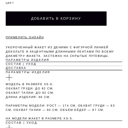
ЦВЕТ
ДОБАВИТЬ В КОРЗИНУ
ПРИМЕРИТЬ ОНЛАЙН
УКОРОЧЕННЫЙ ЖАКЕТ ИЗ ДЕНИМА С ФИГУРНОЙ ЛИНИЕЙ
ДЕКОЛЬТЕ И АКЦЕНТНЫМИ ДЛИННЫМИ ЛЕНТАМИ ПО ВСЕМУ
ДИАМЕТРУ ЖАКЕТА. ЗАСТЕЖКА НА СКРЫТЫЕ ПУГОВИЦЫ.
ПАРАМЕТРЫ ИЗДЕЛИЯ
Оплата частями
СОСТАВ | УХОД
ДОСТАВКА
ПАРАМЕТРЫ ИЗДЕЛИЯ
МОДЕЛЬ В РАЗМЕРЕ XS-S:
ОБХВАТ ГРУДИ: ДО 92 СМ;
ОБХВАТ ТАЛИИ: ДО 82 СМ;
Оплатите сегодня 25% стоимости покупки
ДЛИНА ИЗДЕЛИЯ: 66 СМ.
картой любого банка, остальное — тремя
платежами раз в две недели.
ПАРАМЕТРЫ МОДЕЛИ: РОСТ — 174 СМ, ОБХВАТ ГРУДИ — 83
СМ, ОБХВАТ ТАЛИИ — 60 СМ, ОБЪЁМ БЁДЕР — 87 СМ.
НА МОДЕЛИ ЖАКЕТ В РАЗМЕРЕ XS-S.
Оплата
Через 2
Через 4
Через 6
СОСТАВ | УХОД
сегодня
недели
недели
недель