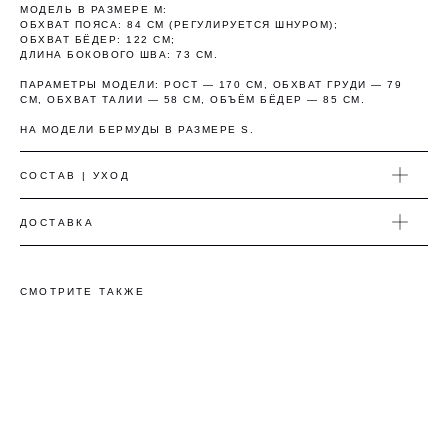
МОДЕЛЬ В РАЗМЕРЕ M:
ОБХВАТ ПОЯСА: 84 СМ (РЕГУЛИРУЕТСЯ ШНУРОМ);
Как обычная оплата картой
ОБХВАТ БЁДЕР: 122 СМ;
ДЛИНА БОКОВОГО ШВА: 73 СМ.
Понятно
ПАРАМЕТРЫ МОДЕЛИ: РОСТ — 170 СМ, ОБХВАТ ГРУДИ — 79
СМ, ОБХВАТ ТАЛИИ — 58 СМ, ОБЪЁМ БЁДЕР — 85 СМ.
НА МОДЕЛИ БЕРМУДЫ В РАЗМЕРЕ S.
СОСТАВ | УХОД
ДОСТАВКА
СМОТРИТЕ ТАКЖЕ