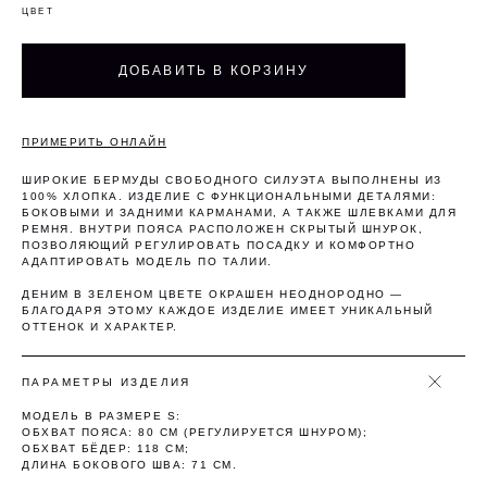
ЦВЕТ
ДОБАВИТЬ В КОРЗИНУ
Оплата частями
ПРИМЕРИТЬ ОНЛАЙН
ШИРОКИЕ БЕРМУДЫ СВОБОДНОГО СИЛУЭТА ВЫПОЛНЕНЫ ИЗ
100% ХЛОПКА. ИЗДЕЛИЕ С ФУНКЦИОНАЛЬНЫМИ ДЕТАЛЯМИ:
БОКОВЫМИ И ЗАДНИМИ КАРМАНАМИ, А ТАКЖЕ ШЛЕВКАМИ ДЛЯ
РЕМНЯ. ВНУТРИ ПОЯСА РАСПОЛОЖЕН СКРЫТЫЙ ШНУРОК,
ПОЗВОЛЯЮЩИЙ РЕГУЛИРОВАТЬ ПОСАДКУ И КОМФОРТНО
Оплатите сегодня 25% стоимости покупки
АДАПТИРОВАТЬ МОДЕЛЬ ПО ТАЛИИ.
картой любого банка, остальное — тремя
платежами раз в две недели.
ДЕНИМ В ЗЕЛЕНОМ ЦВЕТЕ ОКРАШЕН НЕОДНОРОДНО —
БЛАГОДАРЯ ЭТОМУ КАЖДОЕ ИЗДЕЛИЕ ИМЕЕТ УНИКАЛЬНЫЙ
ОТТЕНОК И ХАРАКТЕР.
Оплата
Через 2
Через 4
Через 6
сегодня
недели
недели
недель
ПАРАМЕТРЫ ИЗДЕЛИЯ
25%
25%
25%
25%
МОДЕЛЬ В РАЗМЕРЕ S:
ОБХВАТ ПОЯСА: 80 СМ (РЕГУЛИРУЕТСЯ ШНУРОМ);
ОБХВАТ БЁДЕР: 118 СМ;
ДЛИНА БОКОВОГО ШВА: 71 СМ.
Без комиссий и переплат