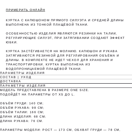
ПРИМЕРИТЬ ОНЛАЙН
КУРТКА С КАПЮШОНОМ ПРЯМОГО СИЛУЭТА И СРЕДНЕЙ ДЛИНЫ
ВЫПОЛНЕНА ИЗ ТОНКОЙ ПЛАЩЁВОЙ ТКАНИ.
ОСОБЕННОСТЬЮ ИЗДЕЛИЯ ЯВЛЯЮТСЯ РЕЗИНКИ НА ТАЛИИ,
РЕГУЛИРУЮЩИЕ СИЛУЭТ, ПРИ ЗАТЯГИВАНИИ СОЗДАЮТ ЭФФЕКТ
ЮБКИ.
КУРТКА ЗАСТЁГИВАЕТСЯ НА МОЛНИЮ. КАПЮШОН И РУКАВА
Оплата частями
ЗАТЯГИВАЮТСЯ РЕЗИНКОЙ ДЛЯ РЕГУЛИРОВАНИЯ ОБЪЁМА И
ДЛИНЫ. В КОМПЛЕКТЕ НЕ ИДЕТ ЧЕХОЛ ДЛЯ ХРАНЕНИЯ И
ТРАНСПОРТИРОВКИ. КУРТКА ВЫПОЛНЕНА ИЗ
ВОДОПРОНИЦАЕМОЙ ПЛАЩЁВОЙ ТКАНИ.
ПАРАМЕТРЫ ИЗДЕЛИЯ
СОСТАВ | УХОД
ДОСТАВКА
Оплатите сегодня 25% стоимости покупки
ПАРАМЕТРЫ ИЗДЕЛИЯ
МОДЕЛЬ ПРЕДСТАВЛЕНА В РАЗМЕРЕ ONE SIZE.
картой любого банка, остальное — тремя
ПОДОЙДЁТ НА ПАРАМЕТРЫ ОТ XS ДО L.
платежами раз в две недели.
ОБЪЁМ ГРУДИ: 140 СМ;
ОБЪЁМ РУКАВА: 98 СМ;
ОБЪЁМ ТАЛИИ: 166 СМ;
Оплата
Через 2
Через 4
Через 6
ДЛИНА ИЗДЕЛИЯ: 68 СМ;
сегодня
недели
недели
недель
ДЛИНА РУКАВА: 76 СМ.
25%
25%
25%
25%
ПАРАМЕТРЫ МОДЕЛИ: РОСТ — 173 СМ, ОБХВАТ ГРУДИ — 78 СМ,