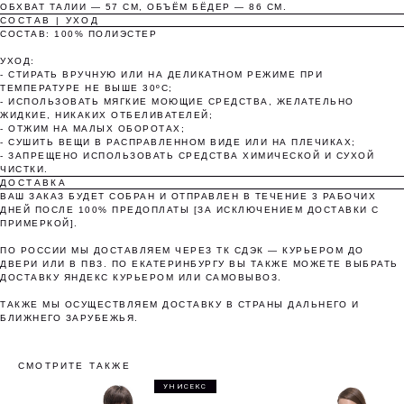
ОБХВАТ ТАЛИИ — 57 СМ, ОБЪЁМ БЁДЕР — 86 СМ.
СОСТАВ | УХОД
СОСТАВ: 100% ПОЛИЭСТЕР
Без комиссий и переплат
УХОД:
- СТИРАТЬ ВРУЧНУЮ ИЛИ НА ДЕЛИКАТНОМ РЕЖИМЕ ПРИ
Как обычная оплата картой
ТЕМПЕРАТУРЕ НЕ ВЫШЕ 30ºС;
- ИСПОЛЬЗОВАТЬ МЯГКИЕ МОЮЩИЕ СРЕДСТВА, ЖЕЛАТЕЛЬНО
ЖИДКИЕ, НИКАКИХ ОТБЕЛИВАТЕЛЕЙ;
Понятно
- ОТЖИМ НА МАЛЫХ ОБОРОТАХ;
- СУШИТЬ ВЕЩИ В РАСПРАВЛЕННОМ ВИДЕ ИЛИ НА ПЛЕЧИКАХ;
- ЗАПРЕЩЕНО ИСПОЛЬЗОВАТЬ СРЕДСТВА ХИМИЧЕСКОЙ И СУХОЙ
ЧИСТКИ.
ДОСТАВКА
ВАШ ЗАКАЗ БУДЕТ СОБРАН И ОТПРАВЛЕН В ТЕЧЕНИЕ 3 РАБОЧИХ
ДНЕЙ ПОСЛЕ 100% ПРЕДОПЛАТЫ [ЗА ИСКЛЮЧЕНИЕМ ДОСТАВКИ С
ПРИМЕРКОЙ].
ПО РОССИИ МЫ ДОСТАВЛЯЕМ ЧЕРЕЗ ТК СДЭК — КУРЬЕРОМ ДО
ДВЕРИ ИЛИ В ПВЗ. ПО ЕКАТЕРИНБУРГУ ВЫ ТАКЖЕ МОЖЕТЕ ВЫБРАТЬ
ДОСТАВКУ ЯНДЕКС КУРЬЕРОМ ИЛИ САМОВЫВОЗ.
ТАКЖЕ МЫ ОСУЩЕСТВЛЯЕМ ДОСТАВКУ В СТРАНЫ ДАЛЬНЕГО И
БЛИЖНЕГО ЗАРУБЕЖЬЯ.
СМОТРИТЕ ТАКЖЕ
УНИСЕКС