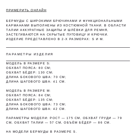
ПРИМЕРИТЬ ОНЛАЙН
Оплата частями
БЕРМУДЫ С ШИРОКИМИ БРЮЧИНАМИ И ФУНКЦИОНАЛЬНЫМИ
КАРМАНАМИ ВЫПОЛНЕНЫ ИЗ КОСТЮМНОЙ ТКАНИ. В ОБЛАСТИ
ТАЛИИ АККУРАТНЫЕ ЗАЩИПЫ И ШЛЁВКИ ДЛЯ РЕМНЯ,
ЗАСТЕГИВАЮТСЯ НА СКРЫТЫЕ ПУГОВИЦУ И КРЮЧКИ.
ИЗДЕЛИЕ ПРЕДСТАВЛЕНО В 2-Х РАЗМЕРАХ: S И M.
Оплатите сегодня 25% стоимости покупки
картой любого банка, остальное — тремя
ПАРАМЕТРЫ ИЗДЕЛИЯ
платежами раз в две недели.
МОДЕЛЬ В РАЗМЕРЕ S:
ОБХВАТ ПОЯСА: 80 СМ;
ОБХВАТ БЁДЕР: 130 СМ;
ДЛИНА БОКОВОГО ШВА: 70 СМ;
Оплата
Через 2
Через 4
Через 6
ДЛИНА ШАГОВОГО ШВА: 41 СМ.
сегодня
недели
недели
недель
25%
25%
25%
25%
МОДЕЛЬ В РАЗМЕРЕ M:
ОБХВАТ ПОЯСА: 84 СМ;
ОБХВАТ БЁДЕР: 135 СМ;
ДЛИНА БОКОВОГО ШВА: 73 СМ;
ДЛИНА ШАГОВОГО ШВА: 42 СМ.
Без комиссий и переплат
ПАРАМЕТРЫ МОДЕЛИ: РОСТ — 175 СМ, ОБХВАТ ГРУДИ — 79
Как обычная оплата картой
СМ, ОБХВАТ ТАЛИИ — 57 СМ, ОБЪЁМ БЁДЕР — 86 СМ.
НА МОДЕЛИ БЕРМУДЫ В РАЗМЕРЕ S.