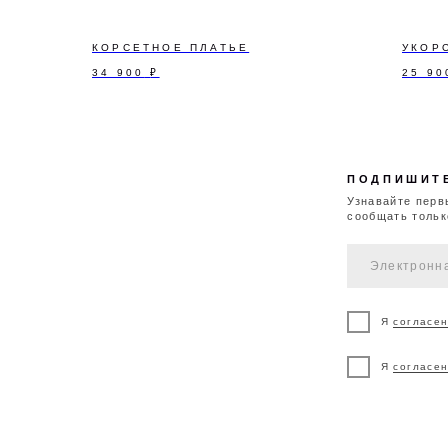
сообщать только важное
КОРСЕТНОЕ ПЛАТЬЕ
УКОР
34 900
₽
25 90
Я
согласен
на обра
Я
согласен
на полу
ДОСТАВКА И
ВОЗВРАТ И
К
ОПЛАТА
ОБМЕН