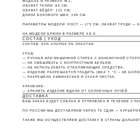
МОДЕЛЬ В РАЗМЕРЕ M-L:
ОБХВАТ ТАЛИИ: 84 СМ;
ОБХВАТ БЁДЕР: 122 СМ;
ДЛИНА БОКОВОГО ШВА: 109 СМ.
ПАРАМЕТРЫ МОДЕЛИ: РОСТ — 175 СМ, ОБХВАТ ГРУДИ — 8
НА МОДЕЛИ БРЮКИ В РАЗМЕРЕ XS-S.
СОСТАВ | УХОД
СОСТАВ: 95% ХЛОПОК 5% ЭЛАСТАН.
УХОД:
— РУЧНАЯ ИЛИ МАШИННАЯ СТИРКА С ИЗНАНОЧНОЙ СТОРОНЫ
— НЕ СМЕШИВАТЬ С КОНТРАСТНЫМ БЕЛЬЕМ;
— НЕ ИСПОЛЬЗОВАТЬ ОТБЕЛИВАЮЩИЕ СРЕДСТВА;
О
— ИЗДЕЛИЕ РАЗРЕШАЕТСЯ ГЛАДИТЬ (MAX T, °C – НЕ БОЛЕЕ
— РАЗРЕШЕНА ХИМИЧЕСКАЯ И СУХАЯ ЧИСТКА.
ХРАНЕНИЕ:
— ХРАНИТЬ ИЗДЕЛИЕ ВДАЛИ ОТ СОЛНЕЧНЫХ ЛУЧЕЙ.
ДОСТАВКА
ВАШ ЗАКАЗ БУДЕТ СОБРАН И ОТПРАВЛЕН В ТЕЧЕНИЕ 3 Р
ПО РОССИИ МЫ ДОСТАВЛЯЕМ ЧЕРЕЗ ТК СДЭК — КУРЬЕРОМ
ТАКЖЕ МЫ ОСУЩЕСТВЛЯЕМ ДОСТАВКУ В СТРАНЫ ДАЛЬНЕГ