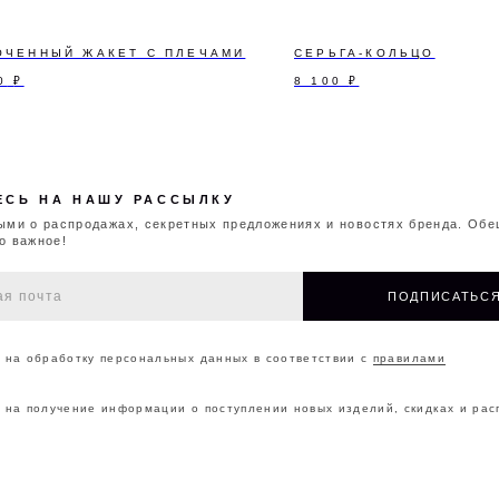
!
ПОДПИСАТЬСЯ
ОЧЕННЫЙ ЖАКЕТ С ПЛЕЧАМИ
СЕРЬГА-КОЛЬЦО
0
₽
8 100
₽
ботку персональных данных в соответствии с
правилами
чение информации о поступлении новых изделий, скидках и распродажах
ОНТАКТЫ
О БРЕНДЕ
МАГАЗИНЫ
ДОКУМ
©2026 CAPPAREL.21EST