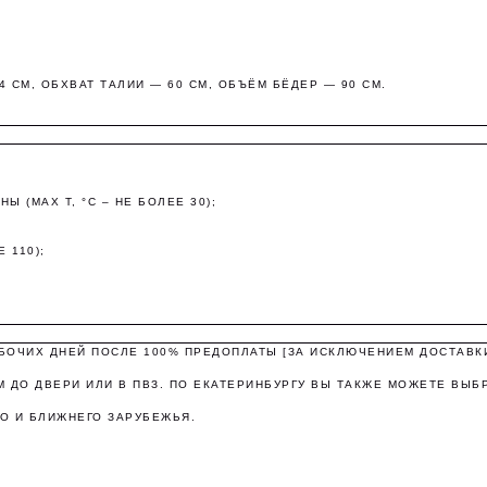
4 СМ, ОБХВАТ ТАЛИИ — 60 СМ, ОБЪЁМ БЁДЕР — 90 СМ.
Оплата частями
 (MAX T, °C – НЕ БОЛЕЕ 30);
платите сегодня 25% стоимости покупки картой любого банк
 110);
остальное — тремя платежами раз в две недели.
Оплата
Через 2
Через 4
Через 6
АБОЧИХ ДНЕЙ ПОСЛЕ 100% ПРЕДОПЛАТЫ [ЗА ИСКЛЮЧЕНИЕМ ДОСТАВК
сегодня
недели
недели
недель
25%
25%
25%
25%
 ДО ДВЕРИ ИЛИ В ПВЗ. ПО ЕКАТЕРИНБУРГУ ВЫ ТАКЖЕ МОЖЕТЕ ВЫБ
О И БЛИЖНЕГО ЗАРУБЕЖЬЯ.
Без комиссий и переплат
Как обычная оплата картой