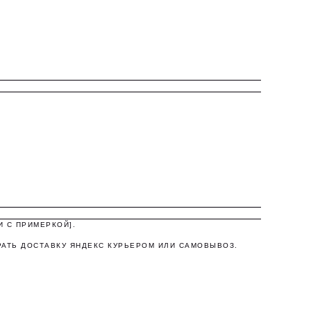
а,
И С ПРИМЕРКОЙ].
РАТЬ ДОСТАВКУ ЯНДЕКС КУРЬЕРОМ ИЛИ САМОВЫВОЗ.