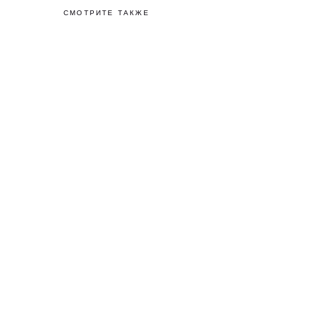
СМОТРИТЕ ТАКЖЕ
ПОДПИШИТЕСЬ Н
Узнавайте первыми о р