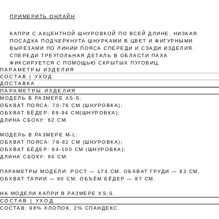
ПРИМЕРИТЬ ОНЛАЙН
КАПРИ С АКЦЕНТНОЙ ШНУРОВКОЙ ПО ВСЕЙ ДЛИНЕ. НИЗКАЯ
ПОСАДКА ПОДЧЕРКНУТА ШНУРКАМИ В ЦВЕТ И ФИГУРНЫМИ
ВЫРЕЗАМИ ПО ЛИНИИ ПОЯСА СПЕРЕДИ И СЗАДИ ИЗДЕЛИЯ.
СПЕРЕДИ ТРЕУГОЛЬНАЯ ДЕТАЛЬ В ОБЛАСТИ ПАХА
ФИКСИРУЕТСЯ С ПОМОЩЬЮ СКРЫТЫХ ПУГОВИЦ.
ПАРАМЕТРЫ ИЗДЕЛИЯ
Оплата частями
СОСТАВ | УХОД
ДОСТАВКА
ПАРАМЕТРЫ ИЗДЕЛИЯ
МОДЕЛЬ В РАЗМЕРЕ XS-S:
ОБХВАТ ПОЯСА: 70-76 СМ (ШНУРОВКА);
ОБХВАТ БЁДЕР: 88-94 СМ(ШНУРОВКА);
ДЛИНА СБОКУ: 62 СМ.
Оплатите сегодня 25% стоимости покупки
МОДЕЛЬ В РАЗМЕРЕ M-L:
картой любого банка, остальное — тремя
ОБХВАТ ПОЯСА: 78-82 СМ (ШНУРОВКА);
платежами раз в две недели.
ОБХВАТ БЁДЕР: 94-100 СМ (ШНУРОВКА);
ДЛИНА СБОКУ: 64 СМ.
ПАРАМЕТРЫ МОДЕЛИ: РОСТ — 174 СМ, ОБХВАТ ГРУДИ — 83 СМ,
Оплата
Через 2
Через 4
Через 6
ОБХВАТ ТАЛИИ — 60 СМ, ОБЪЁМ БЁДЕР — 87 СМ.
сегодня
недели
недели
недель
НА МОДЕЛИ КАПРИ В РАЗМЕРЕ XS-S.
25%
25%
25%
25%
СОСТАВ | УХОД
СОСТАВ: 98% ХЛОПОК, 2% СПАНДЕКС.