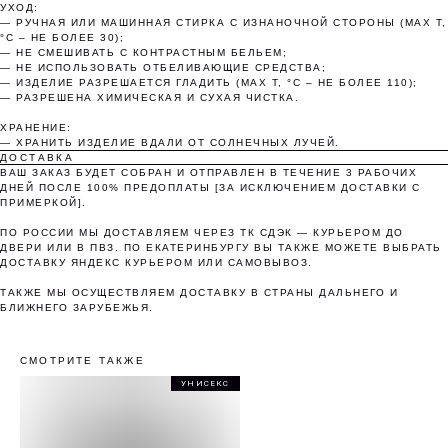
УХОД:
Без комиссий и переплат
— РУЧНАЯ ИЛИ МАШИННАЯ СТИРКА С ИЗНАНОЧНОЙ СТОРОНЫ (MAX T,
°C – НЕ БОЛЕЕ 30);
— НЕ СМЕШИВАТЬ С КОНТРАСТНЫМ БЕЛЬЕМ;
Как обычная оплата картой
— НЕ ИСПОЛЬЗОВАТЬ ОТБЕЛИВАЮЩИЕ СРЕДСТВА;
— ИЗДЕЛИЕ РАЗРЕШАЕТСЯ ГЛАДИТЬ (MAX T, °C – НЕ БОЛЕЕ 110);
— РАЗРЕШЕНА ХИМИЧЕСКАЯ И СУХАЯ ЧИСТКА.
Понятно
ХРАНЕНИЕ:
— ХРАНИТЬ ИЗДЕЛИЕ ВДАЛИ ОТ СОЛНЕЧНЫХ ЛУЧЕЙ.
ДОСТАВКА
ВАШ ЗАКАЗ БУДЕТ СОБРАН И ОТПРАВЛЕН В ТЕЧЕНИЕ 3 РАБОЧИХ
ДНЕЙ ПОСЛЕ 100% ПРЕДОПЛАТЫ [ЗА ИСКЛЮЧЕНИЕМ ДОСТАВКИ С
ПРИМЕРКОЙ].
ПО РОССИИ МЫ ДОСТАВЛЯЕМ ЧЕРЕЗ ТК СДЭК — КУРЬЕРОМ ДО
ДВЕРИ ИЛИ В ПВЗ. ПО ЕКАТЕРИНБУРГУ ВЫ ТАКЖЕ МОЖЕТЕ ВЫБРАТЬ
ДОСТАВКУ ЯНДЕКС КУРЬЕРОМ ИЛИ САМОВЫВОЗ.
ТАКЖЕ МЫ ОСУЩЕСТВЛЯЕМ ДОСТАВКУ В СТРАНЫ ДАЛЬНЕГО И
БЛИЖНЕГО ЗАРУБЕЖЬЯ.
СМОТРИТЕ ТАКЖЕ
УНИСЕКС