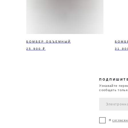
ПОДПИШИТЕСЬ Н
Узнавайте первыми о р
сообщать только важное
БОМБЕР ОБЪЕМНЫЙ
БОМБ
25 900
₽
31 90
Я
согласен
на обра
Я
согласен
на полу
ДОСТАВКА И
ВОЗВРАТ И
К
ОПЛАТА
ОБМЕН