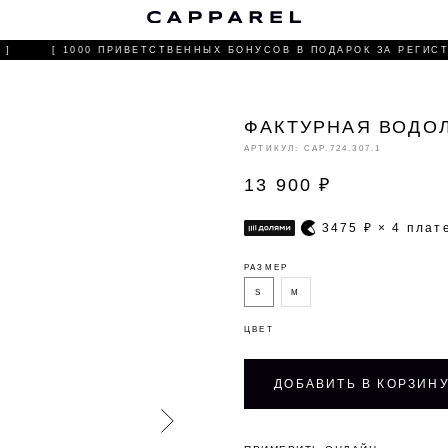
С
]
[ 1000 ПРИВЕТСТВЕННЫХ БОНУСОВ В ПОДАРОК ЗА РЕГИСТР
ФАКТУРНАЯ ВОДО
АРТИКУЛ:
CAP.724.307.1
13 900
₽
3475
₽ × 4 пла
РАЗМЕР
S
M
ЦВЕТ
ДОБАВИТЬ В КОРЗИН