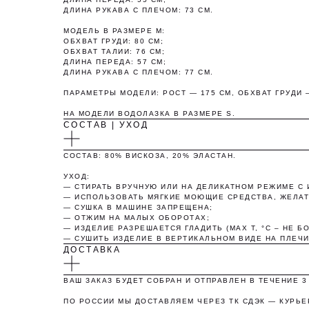
ДЛИНА РУКАВА С ПЛЕЧОМ: 73 СМ.
МОДЕЛЬ В РАЗМЕРЕ M:
ОБХВАТ ГРУДИ: 80 СМ;
ОБХВАТ ТАЛИИ: 76 СМ;
ДЛИНА ПЕРЕДА: 57 СМ;
ДЛИНА РУКАВА С ПЛЕЧОМ: 77 СМ.
ПАРАМЕТРЫ МОДЕЛИ: РОСТ — 175 СМ, ОБХВАТ ГРУДИ —
НА МОДЕЛИ ВОДОЛАЗКА В РАЗМЕРЕ S.
СОСТАВ | УХОД
СОСТАВ: 80% ВИСКОЗА, 20% ЭЛАСТАН.
УХОД:
— CТИРАТЬ ВРУЧНУЮ ИЛИ НА ДЕЛИКАТНОМ РЕЖИМЕ С И
О
— ИСПОЛЬЗОВАТЬ МЯГКИЕ МОЮЩИЕ СРЕДСТВА, ЖЕЛАТ
— СУШКА В МАШИНЕ ЗАПРЕЩЕНА;
— ОТЖИМ НА МАЛЫХ ОБОРОТАХ;
— ИЗДЕЛИЕ РАЗРЕШАЕТСЯ ГЛАДИТЬ (MAX T, °C – НЕ БО
— СУШИТЬ ИЗДЕЛИЕ В ВЕРТИКАЛЬНОМ ВИДЕ НА ПЛЕЧИ
ДОСТАВКА
ВАШ ЗАКАЗ БУДЕТ СОБРАН И ОТПРАВЛЕН В ТЕЧЕНИЕ 
ПО РОССИИ МЫ ДОСТАВЛЯЕМ ЧЕРЕЗ ТК СДЭК — КУРЬЕ