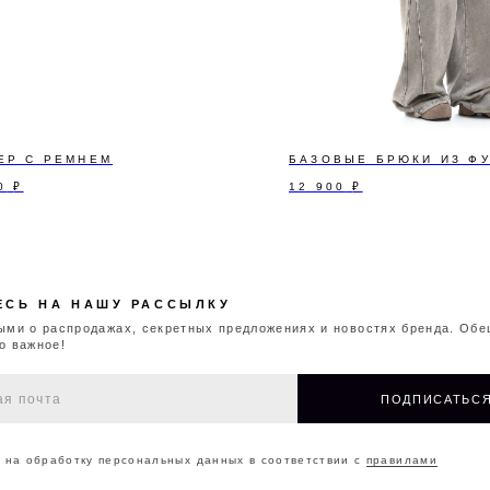
А НАШУ РАССЫЛКУ
аспродажах, секретных предложениях и новостях бренда. Обещаем
!
ПОДПИСАТЬСЯ
ЕР С РЕМНЕМ
БАЗОВЫЕ БРЮКИ ИЗ Ф
0
₽
12 900
₽
ботку персональных данных в соответствии с
правилами
чение информации о поступлении новых изделий, скидках и распродажах
ОНТАКТЫ
О БРЕНДЕ
МАГАЗИНЫ
ДОКУМ
©2026 CAPPAREL.21EST