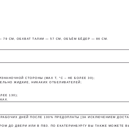
 79 СМ, ОБХВАТ ТАЛИИ — 57 СМ, ОБЪЁМ БЁДЕР — 86 СМ.
Оплата частями
ЗНАНОЧНОЙ СТОРОНЫ (MAX T, °C – НЕ БОЛЕЕ 30);
платите сегодня 25% стоимости покупки картой любого банк
ЕЛЬНО ЖИДКИЕ, НИКАКИХ ОТБЕЛИВАТЕЛЕЙ;
остальное — тремя платежами раз в две недели.
ЛЕЕ 130);
КАХ.
Оплата
Через 2
Через 4
Через 6
сегодня
недели
недели
недель
25%
25%
25%
25%
3 РАБОЧИХ ДНЕЙ ПОСЛЕ 100% ПРЕДОПЛАТЫ [ЗА ИСКЛЮЧЕНИЕМ ДОСТА
РОМ ДО ДВЕРИ ИЛИ В ПВЗ. ПО ЕКАТЕРИНБУРГУ ВЫ ТАКЖЕ МОЖЕТЕ В