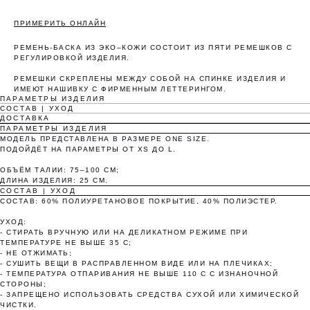
ПРИМЕРИТЬ ОНЛАЙН
РЕМЕНЬ-БАСКА ИЗ ЭКО–КОЖИ СОСТОИТ ИЗ ПЯТИ РЕМЕШКОВ С
Оплата частями
РЕГУЛИРОВКОЙ ИЗДЕЛИЯ.
РЕМЕШКИ СКРЕПЛЕНЫ МЕЖДУ СОБОЙ НА СПИНКЕ ИЗДЕЛИЯ И
ИМЕЮТ НАШИВКУ С ФИРМЕННЫМ ЛЕТТЕРИНГОМ.
ПАРАМЕТРЫ ИЗДЕЛИЯ
СОСТАВ | УХОД
ДОСТАВКА
ПАРАМЕТРЫ ИЗДЕЛИЯ
Оплатите сегодня 25% стоимости покупки
МОДЕЛЬ ПРЕДСТАВЛЕНА В РАЗМЕРЕ ONE SIZE.
картой любого банка, остальное — тремя
ПОДОЙДЁТ НА ПАРАМЕТРЫ ОТ XS ДО L.
платежами раз в две недели.
ОБЪЁМ ТАЛИИ: 75–100 СМ;
ДЛИНА ИЗДЕЛИЯ: 25 СМ.
СОСТАВ | УХОД
Оплата
Через 2
Через 4
Через 6
СОСТАВ: 60% ПОЛИУРЕТАНОВОЕ ПОКРЫТИЕ, 40% ПОЛИЭСТЕР.
сегодня
недели
недели
недель
УХОД:
25%
25%
25%
25%
- СТИРАТЬ ВРУЧНУЮ ИЛИ НА ДЕЛИКАТНОМ РЕЖИМЕ ПРИ
ТЕМПЕРАТУРЕ НЕ ВЫШЕ 35 С;
- НЕ ОТЖИМАТЬ;
- СУШИТЬ ВЕЩИ В РАСПРАВЛЕННОМ ВИДЕ ИЛИ НА ПЛЕЧИКАХ;
Без комиссий и переплат
- ТЕМПЕРАТУРА ОТПАРИВАНИЯ НЕ ВЫШЕ 110 С С ИЗНАНОЧНОЙ
СТОРОНЫ;
- ЗАПРЕЩЕНО ИСПОЛЬЗОВАТЬ СРЕДСТВА СУХОЙ ИЛИ ХИМИЧЕСКОЙ
Как обычная оплата картой
ЧИСТКИ.