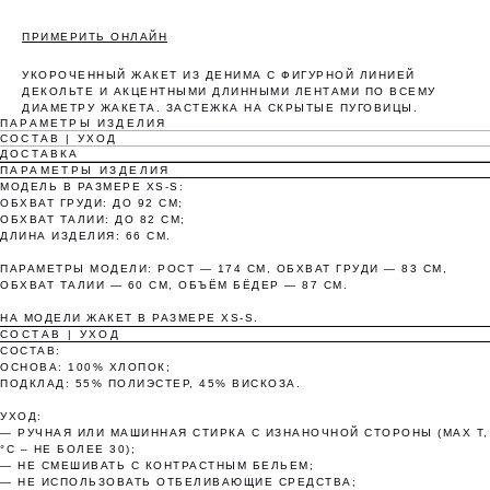
ПРИМЕРИТЬ ОНЛАЙН
УКОРОЧЕННЫЙ ЖАКЕТ ИЗ ДЕНИМА С ФИГУРНОЙ ЛИНИЕЙ
ДЕКОЛЬТЕ И АКЦЕНТНЫМИ ДЛИННЫМИ ЛЕНТАМИ ПО ВСЕМУ
ДИАМЕТРУ ЖАКЕТА. ЗАСТЕЖКА НА СКРЫТЫЕ ПУГОВИЦЫ.
ПАРАМЕТРЫ ИЗДЕЛИЯ
Оплата частями
СОСТАВ | УХОД
ДОСТАВКА
ПАРАМЕТРЫ ИЗДЕЛИЯ
МОДЕЛЬ В РАЗМЕРЕ XS-S:
ОБХВАТ ГРУДИ: ДО 92 СМ;
ОБХВАТ ТАЛИИ: ДО 82 СМ;
ДЛИНА ИЗДЕЛИЯ: 66 СМ.
Оплатите сегодня 25% стоимости покупки
картой любого банка, остальное — тремя
ПАРАМЕТРЫ МОДЕЛИ: РОСТ — 174 СМ, ОБХВАТ ГРУДИ — 83 СМ,
платежами раз в две недели.
ОБХВАТ ТАЛИИ — 60 СМ, ОБЪЁМ БЁДЕР — 87 СМ.
НА МОДЕЛИ ЖАКЕТ В РАЗМЕРЕ XS-S.
СОСТАВ | УХОД
СОСТАВ:
Оплата
Через 2
Через 4
Через 6
ОСНОВА: 100% ХЛОПОК;
сегодня
недели
недели
недель
ПОДКЛАД: 55% ПОЛИЭСТЕР, 45% ВИСКОЗА.
25%
25%
25%
25%
УХОД:
— РУЧНАЯ ИЛИ МАШИННАЯ СТИРКА С ИЗНАНОЧНОЙ СТОРОНЫ (MAX T,
°C – НЕ БОЛЕЕ 30);
— НЕ СМЕШИВАТЬ С КОНТРАСТНЫМ БЕЛЬЕМ;
Без комиссий и переплат
— НЕ ИСПОЛЬЗОВАТЬ ОТБЕЛИВАЮЩИЕ СРЕДСТВА;