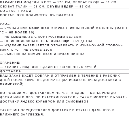
25%
25%
25%
25%
ПАРАМЕТРЫ МОДЕЛИ: РОСТ — 170 СМ, ОБХВАТ ГРУДИ — 81 СМ,
ОБХВАТ ТАЛИИ — 58 СМ, ОБЪЁМ БЁДЕР — 87 СМ.
СОСТАВ | УХОД
СОСТАВ: 92% ПОЛИЭСТЕР, 8% ЭЛАСТАН.
Без комиссий и переплат
УХОД:
— РУЧНАЯ ИЛИ МАШИННАЯ СТИРКА С ИЗНАНОЧНОЙ СТОРОНЫ (MAX T,
Как обычная оплата картой
°C – НЕ БОЛЕЕ 30);
— НЕ СМЕШИВАТЬ С КОНТРАСТНЫМ БЕЛЬЕМ;
— НЕ ИСПОЛЬЗОВАТЬ ОТБЕЛИВАЮЩИЕ СРЕДСТВА;
— ИЗДЕЛИЕ РАЗРЕШАЕТСЯ ОТПАРИВАТЬ С ИЗНАНОЧНОЙ СТОРОНЫ
Понятно
(MAX T, °C – НЕ БОЛЕЕ 110);
— РАЗРЕШЕНА ХИМИЧЕСКАЯ И СУХАЯ ЧИСТКА.
ХРАНЕНИЕ:
— ХРАНИТЬ ИЗДЕЛИЕ ВДАЛИ ОТ СОЛНЕЧНЫХ ЛУЧЕЙ.
ДОСТАВКА
ВАШ ЗАКАЗ БУДЕТ СОБРАН И ОТПРАВЛЕН В ТЕЧЕНИЕ 3 РАБОЧИХ
ДНЕЙ ПОСЛЕ 100% ПРЕДОПЛАТЫ [ЗА ИСКЛЮЧЕНИЕМ ДОСТАВКИ С
ПРИМЕРКОЙ].
ПО РОССИИ МЫ ДОСТАВЛЯЕМ ЧЕРЕЗ ТК СДЭК — КУРЬЕРОМ ДО
ДВЕРИ ИЛИ В ПВЗ. ПО ЕКАТЕРИНБУРГУ ВЫ ТАКЖЕ МОЖЕТЕ ВЫБРАТЬ
ДОСТАВКУ ЯНДЕКС КУРЬЕРОМ ИЛИ САМОВЫВОЗ.
ТАКЖЕ МЫ ОСУЩЕСТВЛЯЕМ ДОСТАВКУ В СТРАНЫ ДАЛЬНЕГО И
БЛИЖНЕГО ЗАРУБЕЖЬЯ.