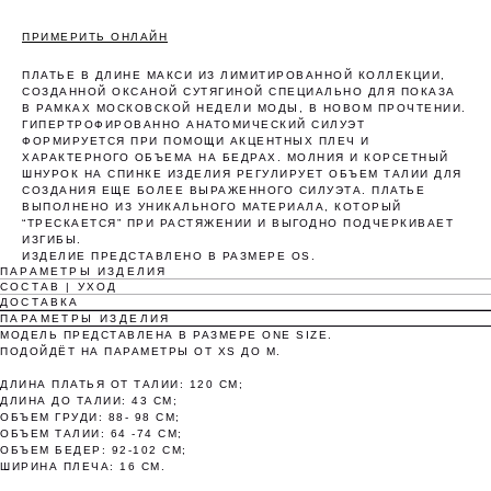
ПРИМЕРИТЬ ОНЛАЙН
ПЛАТЬЕ В ДЛИНЕ МАКСИ ИЗ ЛИМИТИРОВАННОЙ КОЛЛЕКЦИИ,
СОЗДАННОЙ ОКСАНОЙ СУТЯГИНОЙ СПЕЦИАЛЬНО ДЛЯ ПОКАЗА
В РАМКАХ МОСКОВСКОЙ НЕДЕЛИ МОДЫ, В НОВОМ ПРОЧТЕНИИ.
ГИПЕРТРОФИРОВАННО АНАТОМИЧЕСКИЙ СИЛУЭТ
ФОРМИРУЕТСЯ ПРИ ПОМОЩИ АКЦЕНТНЫХ ПЛЕЧ И
ХАРАКТЕРНОГО ОБЪЕМА НА БЕДРАХ. МОЛНИЯ И КОРСЕТНЫЙ
ШНУРОК НА СПИНКЕ ИЗДЕЛИЯ РЕГУЛИРУЕТ ОБЪЕМ ТАЛИИ ДЛЯ
СОЗДАНИЯ ЕЩЕ БОЛЕЕ ВЫРАЖЕННОГО СИЛУЭТА. ПЛАТЬЕ
ВЫПОЛНЕНО ИЗ УНИКАЛЬНОГО МАТЕРИАЛА, КОТОРЫЙ
Оплата частями
“ТРЕСКАЕТСЯ” ПРИ РАСТЯЖЕНИИ И ВЫГОДНО ПОДЧЕРКИВАЕТ
ИЗГИБЫ.
ИЗДЕЛИЕ ПРЕДСТАВЛЕНО В РАЗМЕРЕ OS.
ПАРАМЕТРЫ ИЗДЕЛИЯ
СОСТАВ | УХОД
ДОСТАВКА
ПАРАМЕТРЫ ИЗДЕЛИЯ
МОДЕЛЬ ПРЕДСТАВЛЕНА В РАЗМЕРЕ ONE SIZE.
Оплатите сегодня 25% стоимости покупки
ПОДОЙДЁТ НА ПАРАМЕТРЫ ОТ XS ДО M.
картой любого банка, остальное — тремя
платежами раз в две недели.
ДЛИНА ПЛАТЬЯ ОТ ТАЛИИ: 120 СМ;
ДЛИНА ДО ТАЛИИ: 43 СМ;
ОБЪЕМ ГРУДИ: 88- 98 СМ;
ОБЪЕМ ТАЛИИ: 64 -74 СМ;
ОБЪЕМ БЕДЕР: 92-102 СМ;
Оплата
Через 2
Через 4
Через 6
сегодня
недели
недели
недель
ШИРИНА ПЛЕЧА: 16 СМ.