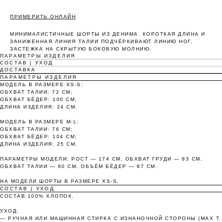
ПРИМЕРИТЬ ОНЛАЙН
МИНИМАЛИСТИЧНЫЕ ШОРТЫ ИЗ ДЕНИМА. КОРОТКАЯ ДЛИНА И
ЗАНИЖЕННАЯ ЛИНИЯ ТАЛИИ ПОДЧЁРКИВАЮТ ЛИНИЮ НОГ.
Оплата частями
ЗАСТЕЖКА НА СКРЫТУЮ БОКОВУЮ МОЛНИЮ.
ПАРАМЕТРЫ ИЗДЕЛИЯ
СОСТАВ | УХОД
ДОСТАВКА
ПАРАМЕТРЫ ИЗДЕЛИЯ
МОДЕЛЬ В РАЗМЕРЕ XS-S:
ОБХВАТ ТАЛИИ: 72 СМ;
Оплатите сегодня 25% стоимости покупки
ОБХВАТ БЁДЕР: 100 СМ;
картой любого банка, остальное — тремя
ДЛИНА ИЗДЕЛИЯ: 24 СМ.
платежами раз в две недели.
МОДЕЛЬ В РАЗМЕРЕ M-L:
ОБХВАТ ТАЛИИ: 76 СМ;
ОБХВАТ БЁДЕР: 104 СМ;
ДЛИНА ИЗДЕЛИЯ: 25 СМ.
Оплата
Через 2
Через 4
Через 6
сегодня
недели
недели
недель
ПАРАМЕТРЫ МОДЕЛИ: РОСТ — 174 СМ, ОБХВАТ ГРУДИ — 83 СМ,
25%
25%
25%
25%
ОБХВАТ ТАЛИИ — 60 СМ, ОБЪЁМ БЁДЕР — 87 СМ.
НА МОДЕЛИ ШОРТЫ В РАЗМЕРЕ XS-S.
СОСТАВ | УХОД
СОСТАВ:100% ХЛОПОК.
Без комиссий и переплат
УХОД:
— РУЧНАЯ ИЛИ МАШИННАЯ СТИРКА С ИЗНАНОЧНОЙ СТОРОНЫ (MAX T,
Как обычная оплата картой