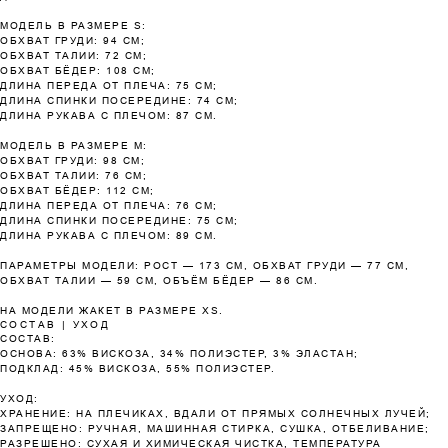
МОДЕЛЬ В РАЗМЕРЕ S:
Оплатите сегодня 25% стоимости покупки
ОБХВАТ ГРУДИ: 94 СМ;
картой любого банка, остальное — тремя
ОБХВАТ ТАЛИИ: 72 СМ;
платежами раз в две недели.
ОБХВАТ БЁДЕР: 108 СМ;
ДЛИНА ПЕРЕДА ОТ ПЛЕЧА: 75 СМ;
ДЛИНА СПИНКИ ПОСЕРЕДИНЕ: 74 СМ;
ДЛИНА РУКАВА С ПЛЕЧОМ: 87 СМ.
Оплата
Через 2
Через 4
Через 6
сегодня
недели
недели
недель
МОДЕЛЬ В РАЗМЕРЕ М:
ОБХВАТ ГРУДИ: 98 СМ;
25%
25%
25%
25%
ОБХВАТ ТАЛИИ: 76 СМ;
ОБХВАТ БЁДЕР: 112 СМ;
ДЛИНА ПЕРЕДА ОТ ПЛЕЧА: 76 СМ;
ДЛИНА СПИНКИ ПОСЕРЕДИНЕ: 75 СМ;
ДЛИНА РУКАВА С ПЛЕЧОМ: 89 СМ.
Без комиссий и переплат
ПАРАМЕТРЫ МОДЕЛИ: РОСТ — 173 СМ, ОБХВАТ ГРУДИ — 77 СМ,
Как обычная оплата картой
ОБХВАТ ТАЛИИ — 59 СМ, ОБЪЁМ БЁДЕР — 86 СМ.
НА МОДЕЛИ ЖАКЕТ В РАЗМЕРЕ XS.
СОСТАВ | УХОД
Понятно
СОСТАВ:
ОСНОВА: 63% ВИСКОЗА, 34% ПОЛИЭСТЕР, 3% ЭЛАСТАН;
ПОДКЛАД: 45% ВИСКОЗА, 55% ПОЛИЭСТЕР.
УХОД:
ХРАНЕНИЕ: НА ПЛЕЧИКАХ, ВДАЛИ ОТ ПРЯМЫХ СОЛНЕЧНЫХ ЛУЧЕЙ;
ЗАПРЕЩЕНО: РУЧНАЯ, МАШИННАЯ СТИРКА, СУШКА, ОТБЕЛИВАНИЕ;
РАЗРЕШЕНО: СУХАЯ И ХИМИЧЕСКАЯ ЧИСТКА, ТЕМПЕРАТУРА