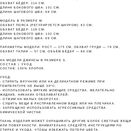
картой любого банка, остальное — тремя
ОБХВАТ БЁДЕР: 114 СМ;
платежами раз в две недели.
ДЛИНА БОКОВОГО ШВА: 101 СМ;
ДЛИНА ШАГОВОГО ШВА: 68 СМ.
МОДЕЛЬ В РАЗМЕРЕ М:
Оплата
Через 2
Через 4
Через 6
ОБХВАТ ПОЯСА (РЕГУЛИРУЕТСЯ ШНУРОМ): 82 СМ;
сегодня
недели
недели
недель
ОБХВАТ БЁДЕР: 118 СМ;
ДЛИНА БОКОВОГО ШВА: 102 СМ;
25%
25%
25%
25%
ДЛИНА ШАГОВОГО ШВА: 69 СМ.
ПАРАМЕТРЫ МОДЕЛИ: РОСТ — 175 СМ, ОБХВАТ ГРУДИ — 79 СМ,
ОБХВАТ ТАЛИИ — 57 СМ, ОБЪЁМ БЁДЕР — 86 СМ.
Без комиссий и переплат
НА МОДЕЛИ ДЖИНСЫ В РАЗМЕРЕ S.
СОСТАВ | УХОД
Как обычная оплата картой
СОСТАВ: 100% ХЛОПОК.
УХОД:
- СТИРАТЬ ВРУЧНУЮ ИЛИ НА ДЕЛИКАТНОМ РЕЖИМЕ ПРИ
Понятно
ТЕМПЕРАТУРЕ НЕ ВЫШЕ 30ºС;
- ИСПОЛЬЗОВАТЬ МЯГКИЕ МОЮЩИЕ СРЕДСТВА, ЖЕЛАТЕЛЬНО
ЖИДКИЕ, НИКАКИХ ОТБЕЛИВАТЕЛЕЙ;
- ОТЖИМ НА МАЛЫХ ОБОРОТАХ;
- СУШИТЬ ВЕЩИ В РАСПРАВЛЕННОМ ВИДЕ ИЛИ НА ПЛЕЧИКАХ;
- ЗАПРЕЩЕНО ИСПОЛЬЗОВАТЬ АГРЕССИВНЫЕ СРЕДСТВА
ХИМИЧЕСКОЙ ЧИСТКИ.
ТКАНЬ ИЗДЕЛИЯ МОЖЕТ ОКРАШИВАТЬ ДРУГИЕ БОЛЕЕ СВЕТЛЫЕ ВЕЩИ
ИЛИ ПОВЕРХНОСТИ. ВНИМАТЕЛЬНО СЛЕДУЙТЕ ИНСТРУКЦИЯМ ПО
СТИРКЕ И УХОДА, ЧТОБЫ ИЗБЕЖАТЬ ПОТЕРИ ЦВЕТА.