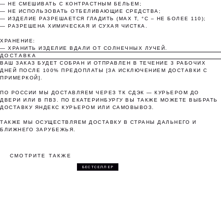
Без комиссий и переплат
— НЕ СМЕШИВАТЬ С КОНТРАСТНЫМ БЕЛЬЕМ;
— НЕ ИСПОЛЬЗОВАТЬ ОТБЕЛИВАЮЩИЕ СРЕДСТВА;
— ИЗДЕЛИЕ РАЗРЕШАЕТСЯ ГЛАДИТЬ (MAX T, °C – НЕ БОЛЕЕ 110);
Как обычная оплата картой
— РАЗРЕШЕНА ХИМИЧЕСКАЯ И СУХАЯ ЧИСТКА.
ХРАНЕНИЕ:
Понятно
— ХРАНИТЬ ИЗДЕЛИЕ ВДАЛИ ОТ СОЛНЕЧНЫХ ЛУЧЕЙ.
ДОСТАВКА
ВАШ ЗАКАЗ БУДЕТ СОБРАН И ОТПРАВЛЕН В ТЕЧЕНИЕ 3 РАБОЧИХ
ДНЕЙ ПОСЛЕ 100% ПРЕДОПЛАТЫ [ЗА ИСКЛЮЧЕНИЕМ ДОСТАВКИ С
ПРИМЕРКОЙ].
ПО РОССИИ МЫ ДОСТАВЛЯЕМ ЧЕРЕЗ ТК СДЭК — КУРЬЕРОМ ДО
ДВЕРИ ИЛИ В ПВЗ. ПО ЕКАТЕРИНБУРГУ ВЫ ТАКЖЕ МОЖЕТЕ ВЫБРАТЬ
ДОСТАВКУ ЯНДЕКС КУРЬЕРОМ ИЛИ САМОВЫВОЗ.
ТАКЖЕ МЫ ОСУЩЕСТВЛЯЕМ ДОСТАВКУ В СТРАНЫ ДАЛЬНЕГО И
БЛИЖНЕГО ЗАРУБЕЖЬЯ.
СМОТРИТЕ ТАКЖЕ
БЕСТСЕЛЛЕР