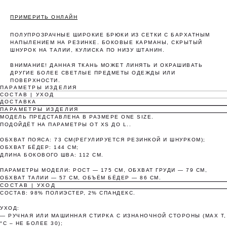
ПРИМЕРИТЬ ОНЛАЙН
ПОЛУПРОЗРАЧНЫЕ ШИРОКИЕ БРЮКИ ИЗ СЕТКИ С БАРХАТНЫМ
НАПЫЛЕНИЕМ НА РЕЗИНКЕ. БОКОВЫЕ КАРМАНЫ, СКРЫТЫЙ
ШНУРОК НА ТАЛИИ, КУЛИСКА ПО НИЗУ ШТАНИН.
ВНИМАНИЕ! ДАННАЯ ТКАНЬ МОЖЕТ ЛИНЯТЬ И ОКРАШИВАТЬ
Оплата частями
ДРУГИЕ БОЛЕЕ СВЕТЛЫЕ ПРЕДМЕТЫ ОДЕЖДЫ ИЛИ
ПОВЕРХНОСТИ.
ПАРАМЕТРЫ ИЗДЕЛИЯ
СОСТАВ | УХОД
ДОСТАВКА
ПАРАМЕТРЫ ИЗДЕЛИЯ
МОДЕЛЬ ПРЕДСТАВЛЕНА В РАЗМЕРЕ ONE SIZE.
Оплатите сегодня 25% стоимости покупки
ПОДОЙДЁТ НА ПАРАМЕТРЫ ОТ XS ДО L..
картой любого банка, остальное — тремя
ОБХВАТ ПОЯСА: 73 СМ(РЕГУЛИРУЕТСЯ РЕЗИНКОЙ И ШНУРКОМ);
платежами раз в две недели.
ОБХВАТ БЁДЕР: 144 СМ;
ДЛИНА БОКОВОГО ШВА: 112 СМ.
ПАРАМЕТРЫ МОДЕЛИ: РОСТ — 175 СМ, ОБХВАТ ГРУДИ — 79 СМ,
Оплата
Через 2
Через 4
Через 6
ОБХВАТ ТАЛИИ — 57 СМ, ОБЪЁМ БЁДЕР — 86 СМ.
сегодня
недели
недели
недель
СОСТАВ | УХОД
СОСТАВ: 98% ПОЛИЭСТЕР, 2% СПАНДЕКС.
25%
25%
25%
25%
УХОД:
— РУЧНАЯ ИЛИ МАШИННАЯ СТИРКА С ИЗНАНОЧНОЙ СТОРОНЫ (MAX T,
°C – НЕ БОЛЕЕ 30);