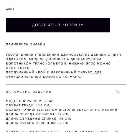
ЦВЕТ
Оплата частями
ДОБАВИТЬ В КОРЗИНУ
ПРИМЕРИТЬ ОНЛАЙН
Оплатите сегодня 25% стоимости покупки
УКОРОЧЕННАЯ УТЕПЛЁННАЯ ДЖИНСОВКА ИЗ ДЕНИМА С ПИТЧ-
картой любого банка, остальное — тремя
ЭФФЕКТОМ. МОДЕЛЬ ДОПОЛНЕНА ДВУХЪЯРУСНЫМ
платежами раз в две недели.
ВОРОТНИКОМ-ТРАНСФОРМЕРОМ: НИЖНИЙ ЯРУС МОЖНО
ОТСТЕГНУТЬ.
ПРОДУМАННЫЙ КРОЙ И ЛАКОНИЧНЫЙ СИЛУЭТ, ДВА
ФУНКЦИОНАЛЬНЫХ БОКОВЫХ КАРМАНА.
Оплата
Через 2
Через 4
Через 6
сегодня
недели
недели
недель
25%
25%
25%
25%
ПАРАМЕТРЫ ИЗДЕЛИЯ
МОДЕЛЬ В РАЗМЕРЕ S-M:
ОБХВАТ ГРУДИ: 112 СМ;
ОБХВАТ ТАЛИИ: 110-118 СМ (РЕГУЛИРУЕТСЯ ХЛЯСТИКАМИ);
Без комиссий и переплат
ДЛИНА ПЕРЕДА ОТ ПЛЕЧА: 49 СМ;
ДЛИНА СЕРЕДИНЫ СПИНКИ: 48 СМ;
Как обычная оплата картой
ДЛИНА РУКАВА С ПЛЕЧОМ: 82 СМ.
ПАРАМЕТРЫ МОДЕЛИ: РОСТ — 175 СМ, ОБХВАТ ГРУДИ — 79