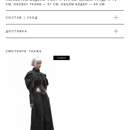
СМ, ОБХВАТ ТАЛИИ — 57 СМ, ОБЪЁМ БЁДЕР — 86 СМ.
Понятно
СОСТАВ | УХОД
ДОСТАВКА
СМОТРИТЕ ТАКЖЕ
НОВОЕ