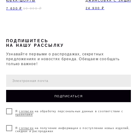
ЮБКА-ШОРТЫ
ДЖИНСОВКА С ЗАЩИПА
24 900
₽
7 630
₽
10 900
₽
ПОДПИШИТЕСЬ
НА НАШУ РАССЫЛКУ
Узнавайте первыми о распродажах, секретных
предложениях и новостях бренда. Обещаем сообщать
только важное!
ПОДПИСАТЬСЯ
Я
согласен
на обработку персональных данных в соответствии с
правилами
Я
согласен
на получение информации о поступлении новых изделий,
скидках и распродажах