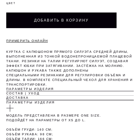
ЦВЕТ
ДОБАВИТЬ В КОРЗИНУ
ПРИМЕРИТЬ ОНЛАЙН
КУРТКА С КАПЮШОНОМ ПРЯМОГО СИЛУЭТА СРЕДНЕЙ ДЛИНЫ,
ВЫПОЛНЕННАЯ ИЗ ТОНКОЙ ВОДОНЕПРОНИЦАЕМОЙ ПЛАЩЕВОЙ
ТКАНИ. РЕЗИНКИ НА ТАЛИИ РЕГУЛИРУЮТ СИЛУЭТ, СОЗДАВАЯ
ЭФФЕКТ ЮБКИ ПРИ ЗАТЯГИВАНИИ. ЗАСТЁЖКА НА МОЛНИЮ.
КАПЮШОН И РУКАВА ТАКЖЕ ДОПОЛНЕНЫ
СПЕЦИАЛЬНЫМИ РЕЗИНКАМИ ДЛЯ РЕГУЛИРОВКИ ОБЪЁМА И
Оплата частями
ДЛИНЫ. В КОМПЛЕКТЕ СПЕЦИАЛЬНЫЙ ЧЕХОЛ ДЛЯ ХРАНЕНИЯ И
ТРАНСПОРТИРОВКИ.
ПАРАМЕТРЫ ИЗДЕЛИЯ
СОСТАВ | УХОД
ДОСТАВКА
ПАРАМЕТРЫ ИЗДЕЛИЯ
Оплатите сегодня 25% стоимости покупки
картой любого банка, остальное — тремя
МОДЕЛЬ ПРЕДСТАВЛЕНА В РАЗМЕРЕ ONE SIZE.
ПОДОЙДЁТ НА ПАРАМЕТРЫ ОТ XS ДО L.
платежами раз в две недели.
ОБЪЁМ ГРУДИ: 140 СМ;
ОБЪЁМ РУКАВА: 98 СМ;
ОБЪЁМ ТАЛИИ: 166 СМ;