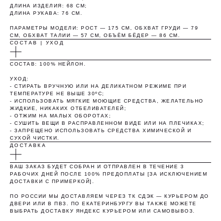
Оплата
Через 2
Через 4
Через 6
ДЛИНА ИЗДЕЛИЯ: 68 СМ;
сегодня
недели
недели
недель
ДЛИНА РУКАВА: 76 СМ.
25%
25%
25%
25%
ПАРАМЕТРЫ МОДЕЛИ: РОСТ — 175 СМ, ОБХВАТ ГРУДИ — 79
СМ, ОБХВАТ ТАЛИИ — 57 СМ, ОБЪЁМ БЁДЕР — 86 СМ.
СОСТАВ | УХОД
Без комиссий и переплат
СОСТАВ: 100% НЕЙЛОН.
Как обычная оплата картой
УХОД:
- СТИРАТЬ ВРУЧНУЮ ИЛИ НА ДЕЛИКАТНОМ РЕЖИМЕ ПРИ
ТЕМПЕРАТУРЕ НЕ ВЫШЕ 30ºС;
Понятно
- ИСПОЛЬЗОВАТЬ МЯГКИЕ МОЮЩИЕ СРЕДСТВА, ЖЕЛАТЕЛЬНО
ЖИДКИЕ, НИКАКИХ ОТБЕЛИВАТЕЛЕЙ;
- ОТЖИМ НА МАЛЫХ ОБОРОТАХ;
- СУШИТЬ ВЕЩИ В РАСПРАВЛЕННОМ ВИДЕ ИЛИ НА ПЛЕЧИКАХ;
- ЗАПРЕЩЕНО ИСПОЛЬЗОВАТЬ СРЕДСТВА ХИМИЧЕСКОЙ И
СУХОЙ ЧИСТКИ.
ДОСТАВКА
ВАШ ЗАКАЗ БУДЕТ СОБРАН И ОТПРАВЛЕН В ТЕЧЕНИЕ 3
РАБОЧИХ ДНЕЙ ПОСЛЕ 100% ПРЕДОПЛАТЫ [ЗА ИСКЛЮЧЕНИЕМ
ДОСТАВКИ С ПРИМЕРКОЙ].
ПО РОССИИ МЫ ДОСТАВЛЯЕМ ЧЕРЕЗ ТК СДЭК — КУРЬЕРОМ ДО
ДВЕРИ ИЛИ В ПВЗ. ПО ЕКАТЕРИНБУРГУ ВЫ ТАКЖЕ МОЖЕТЕ
ВЫБРАТЬ ДОСТАВКУ ЯНДЕКС КУРЬЕРОМ ИЛИ САМОВЫВОЗ.