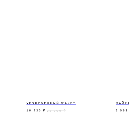
ПОДПИШИТЕСЬ Н
Узнавайте первыми о р
сообщать только важное
УКОРОЧЕННЫЙ ЖАКЕТ
МАЙК
16 730
₽
2 093
23 900
₽
Я
согласен
на обра