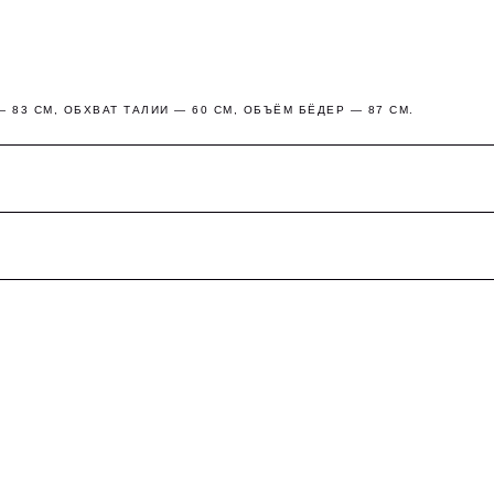
Оплата частями
 83 СМ, ОБХВАТ ТАЛИИ — 60 СМ, ОБЪЁМ БЁДЕР — 87 СМ.
платите сегодня 25% стоимости покупки картой любого банк
остальное — тремя платежами раз в две недели.
Оплата
Через 2
Через 4
Через 6
сегодня
недели
недели
недель
25%
25%
25%
25%
Без комиссий и переплат
Как обычная оплата картой
Понятно