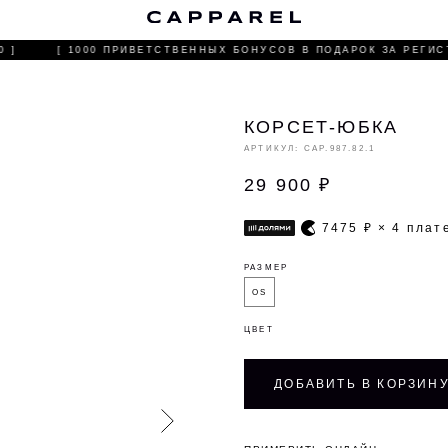
С
 ]
[ 1000 ПРИВЕТСТВЕННЫХ БОНУСОВ В ПОДАРОК ЗА РЕГИСТ
КОРСЕТ-ЮБКА
АРТИКУЛ:
CAP.987.82.1
29 900
₽
7475
₽ × 4 пла
РАЗМЕР
OS
ЦВЕТ
ДОБАВИТЬ В КОРЗИН