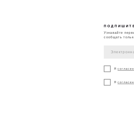
Я
согласен
на обра
Я
согласен
на полу
ДОСТАВКА И
ВОЗВРАТ И
К
ОПЛАТА
ОБМЕН