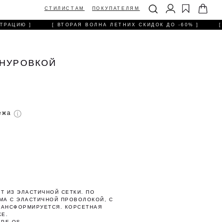
ТИЛИСТАМ
ПОКУПАТЕЛЯМ
РАЦИЮ ]
[ ВТОРАЯ ВОЛНА ЛЕТНИХ СКИДОК ДО -60% ]
[ 
ШНУРОВКОЙ
тежа
Т ИЗ ЭЛАСТИЧНОЙ СЕТКИ. ПО
МА С ЭЛАСТИЧНОЙ ПРОВОЛОКОЙ, С
РАНСФОРМИРУЕТСЯ. КОРСЕТНАЯ
КЕ.
РЕ OS.