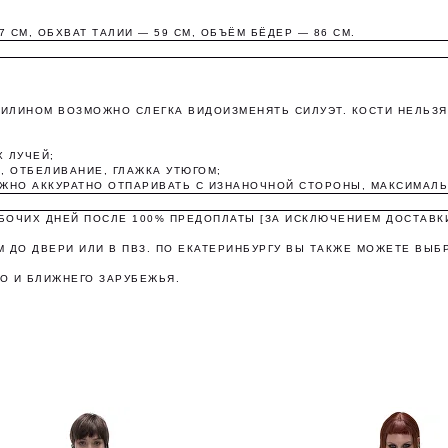
7 СМ, ОБХВАТ ТАЛИИ — 59 СМ, ОБЪЁМ БЁДЕР — 86 СМ.
Оплата частями
ЕГИЛИНОМ ВОЗМОЖНО СЛЕГКА ВИДОИЗМЕНЯТЬ СИЛУЭТ. КОСТИ НЕЛЬЗ
 ЛУЧЕЙ;
, ОТБЕЛИВАНИЕ, ГЛАЖКА УТЮГОМ;
платите сегодня 25% стоимости покупки картой любого банк
ОЖНО АККУРАТНО ОТПАРИВАТЬ С ИЗНАНОЧНОЙ СТОРОНЫ, МАКСИМАЛЬН
остальное — тремя платежами раз в две недели.
АБОЧИХ ДНЕЙ ПОСЛЕ 100% ПРЕДОПЛАТЫ [ЗА ИСКЛЮЧЕНИЕМ ДОСТАВК
 ДО ДВЕРИ ИЛИ В ПВЗ. ПО ЕКАТЕРИНБУРГУ ВЫ ТАКЖЕ МОЖЕТЕ ВЫБ
Оплата
Через 2
Через 4
Через 6
сегодня
недели
недели
недель
О И БЛИЖНЕГО ЗАРУБЕЖЬЯ.
25%
25%
25%
25%
Без комиссий и переплат
Как обычная оплата картой
Понятно