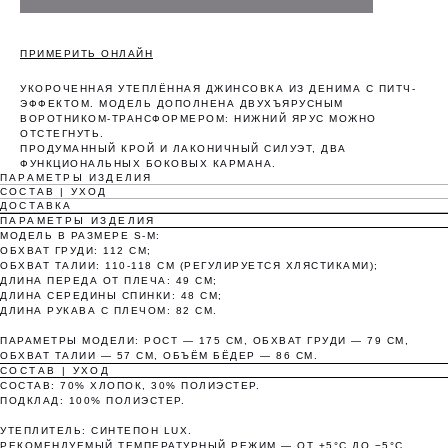
ПРИМЕРИТЬ ОНЛАЙН
УКОРОЧЕННАЯ УТЕПЛЁННАЯ ДЖИНСОВКА ИЗ ДЕНИМА С ПИТЧ-
ЭФФЕКТОМ. МОДЕЛЬ ДОПОЛНЕНА ДВУХЪЯРУСНЫМ
ВОРОТНИКОМ-ТРАНСФОРМЕРОМ: НИЖНИЙ ЯРУС МОЖНО
ОТСТЕГНУТЬ.
ПРОДУМАННЫЙ КРОЙ И ЛАКОНИЧНЫЙ СИЛУЭТ, ДВА
ФУНКЦИОНАЛЬНЫХ БОКОВЫХ КАРМАНА.
ПАРАМЕТРЫ ИЗДЕЛИЯ
СОСТАВ | УХОД
ДОСТАВКА
Оплата частями
ПАРАМЕТРЫ ИЗДЕЛИЯ
МОДЕЛЬ В РАЗМЕРЕ S-M:
ОБХВАТ ГРУДИ: 112 СМ;
ОБХВАТ ТАЛИИ: 110-118 СМ (РЕГУЛИРУЕТСЯ ХЛЯСТИКАМИ);
ДЛИНА ПЕРЕДА ОТ ПЛЕЧА: 49 СМ;
ДЛИНА СЕРЕДИНЫ СПИНКИ: 48 СМ;
ДЛИНА РУКАВА С ПЛЕЧОМ: 82 СМ.
Оплатите сегодня 25% стоимости покупки
картой любого банка, остальное — тремя
ПАРАМЕТРЫ МОДЕЛИ: РОСТ — 175 СМ, ОБХВАТ ГРУДИ — 79 СМ,
платежами раз в две недели.
ОБХВАТ ТАЛИИ — 57 СМ, ОБЪЁМ БЁДЕР — 86 СМ.
СОСТАВ | УХОД
СОСТАВ: 70% ХЛОПОК, 30% ПОЛИЭСТЕР.
ПОДКЛАД: 100% ПОЛИЭСТЕР.
Оплата
Через 2
Через 4
Через 6
сегодня
недели
недели
недель
УТЕПЛИТЕЛЬ: СИНТЕПОН LUX.
РЕКОМЕНДУЕМЫЙ ТЕМПЕРАТУРНЫЙ РЕЖИМ — ОТ +5°C ДО −5°C.