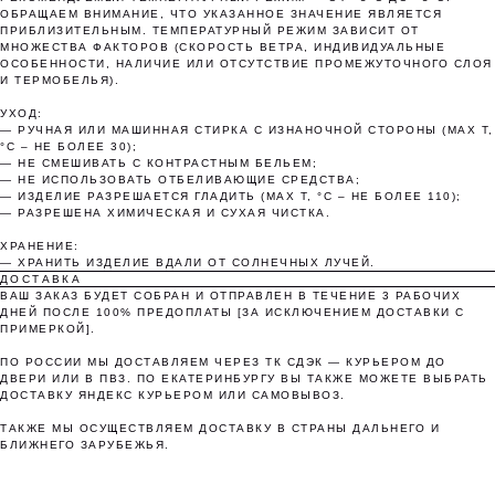
25%
25%
25%
25%
ОБРАЩАЕМ ВНИМАНИЕ, ЧТО УКАЗАННОЕ ЗНАЧЕНИЕ ЯВЛЯЕТСЯ
ПРИБЛИЗИТЕЛЬНЫМ. ТЕМПЕРАТУРНЫЙ РЕЖИМ ЗАВИСИТ ОТ
МНОЖЕСТВА ФАКТОРОВ (СКОРОСТЬ ВЕТРА, ИНДИВИДУАЛЬНЫЕ
ОСОБЕННОСТИ, НАЛИЧИЕ ИЛИ ОТСУТСТВИЕ ПРОМЕЖУТОЧНОГО СЛОЯ
И ТЕРМОБЕЛЬЯ).
Без комиссий и переплат
УХОД:
Как обычная оплата картой
— РУЧНАЯ ИЛИ МАШИННАЯ СТИРКА С ИЗНАНОЧНОЙ СТОРОНЫ (MAX T,
°C – НЕ БОЛЕЕ 30);
— НЕ СМЕШИВАТЬ С КОНТРАСТНЫМ БЕЛЬЕМ;
Понятно
— НЕ ИСПОЛЬЗОВАТЬ ОТБЕЛИВАЮЩИЕ СРЕДСТВА;
— ИЗДЕЛИЕ РАЗРЕШАЕТСЯ ГЛАДИТЬ (MAX T, °C – НЕ БОЛЕЕ 110);
— РАЗРЕШЕНА ХИМИЧЕСКАЯ И СУХАЯ ЧИСТКА.
ХРАНЕНИЕ:
— ХРАНИТЬ ИЗДЕЛИЕ ВДАЛИ ОТ СОЛНЕЧНЫХ ЛУЧЕЙ.
ДОСТАВКА
ВАШ ЗАКАЗ БУДЕТ СОБРАН И ОТПРАВЛЕН В ТЕЧЕНИЕ 3 РАБОЧИХ
ДНЕЙ ПОСЛЕ 100% ПРЕДОПЛАТЫ [ЗА ИСКЛЮЧЕНИЕМ ДОСТАВКИ С
ПРИМЕРКОЙ].
ПО РОССИИ МЫ ДОСТАВЛЯЕМ ЧЕРЕЗ ТК СДЭК — КУРЬЕРОМ ДО
ДВЕРИ ИЛИ В ПВЗ. ПО ЕКАТЕРИНБУРГУ ВЫ ТАКЖЕ МОЖЕТЕ ВЫБРАТЬ
ДОСТАВКУ ЯНДЕКС КУРЬЕРОМ ИЛИ САМОВЫВОЗ.
ТАКЖЕ МЫ ОСУЩЕСТВЛЯЕМ ДОСТАВКУ В СТРАНЫ ДАЛЬНЕГО И
БЛИЖНЕГО ЗАРУБЕЖЬЯ.