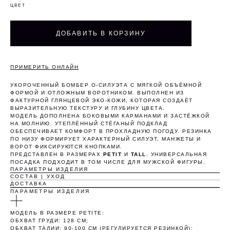
ЦВЕТ
ДОБАВИТЬ В КОРЗИНУ
ПРИМЕРИТЬ ОНЛАЙН
УКОРОЧЕННЫЙ БОМБЕР О-СИЛУЭТА С МЯГКОЙ ОБЪЁМНОЙ
ФОРМОЙ И ОТЛОЖНЫМ ВОРОТНИКОМ. ВЫПОЛНЕН ИЗ
ФАКТУРНОЙ ГЛЯНЦЕВОЙ ЭКО-КОЖИ, КОТОРАЯ СОЗДАЁТ
ВЫРАЗИТЕЛЬНУЮ ТЕКСТУРУ И ГЛУБИНУ ЦВЕТА.
МОДЕЛЬ ДОПОЛНЕНА БОКОВЫМИ КАРМАНАМИ И ЗАСТЁЖКОЙ
НА МОЛНИЮ. УТЕПЛЁННЫЙ СТЁГАНЫЙ ПОДКЛАД
ОБЕСПЕЧИВАЕТ КОМФОРТ В ПРОХЛАДНУЮ ПОГОДУ. РЕЗИНКА
ПО НИЗУ ФОРМИРУЕТ ХАРАКТЕРНЫЙ СИЛУЭТ, МАНЖЕТЫ И
ВОРОТ ФИКСИРУЮТСЯ КНОПКАМИ.
ПРЕДСТАВЛЕН В РАЗМЕРАХ
PETIT
И
TALL
. УНИВЕРСАЛЬНАЯ
ПОСАДКА ПОДХОДИТ В ТОМ ЧИСЛЕ ДЛЯ МУЖСКОЙ ФИГУРЫ.
ПАРАМЕТРЫ ИЗДЕЛИЯ
СОСТАВ | УХОД
ДОСТАВКА
ПАРАМЕТРЫ ИЗДЕЛИЯ
Оплата частями
МОДЕЛЬ В РАЗМЕРЕ PETITE:
ОБХВАТ ГРУДИ: 128 СМ;
ОБХВАТ ТАЛИИ: 90-100 СМ (РЕГУЛИРУЕТСЯ РЕЗИНКОЙ);