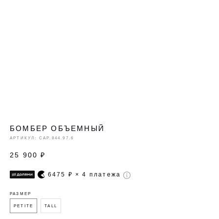
БОМБЕР ОБЪЕМНЫЙ
АРТИКУЛ:
CAP.844.97.6
25 900
₽
6475
₽ × 4 платежа
РАЗМЕР
PETITE
TALL