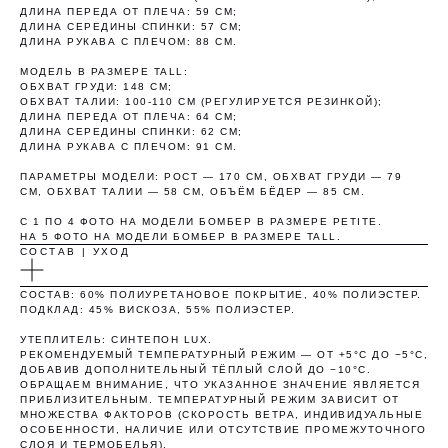
ДЛИНА ПЕРЕДА ОТ ПЛЕЧА: 59 СМ;
ДЛИНА СЕРЕДИНЫ СПИНКИ: 57 СМ;
ДЛИНА РУКАВА С ПЛЕЧОМ: 88 СМ.
Оплатите сегодня 25% стоимости покупки
МОДЕЛЬ В РАЗМЕРЕ TALL:
картой любого банка, остальное — тремя
ОБХВАТ ГРУДИ: 148 СМ;
платежами раз в две недели.
ОБХВАТ ТАЛИИ: 100-110 СМ (РЕГУЛИРУЕТСЯ РЕЗИНКОЙ);
ДЛИНА ПЕРЕДА ОТ ПЛЕЧА: 64 СМ;
ДЛИНА СЕРЕДИНЫ СПИНКИ: 62 СМ;
ДЛИНА РУКАВА С ПЛЕЧОМ: 91 СМ.
Оплата
Через 2
Через 4
Через 6
сегодня
недели
недели
недель
ПАРАМЕТРЫ МОДЕЛИ: РОСТ — 170 СМ, ОБХВАТ ГРУДИ — 79
СМ, ОБХВАТ ТАЛИИ — 58 СМ, ОБЪЁМ БЁДЕР — 85 СМ.
25%
25%
25%
25%
С 1 ПО 4 ФОТО НА МОДЕЛИ БОМБЕР В РАЗМЕРЕ PETITE.
НА 5 ФОТО НА МОДЕЛИ БОМБЕР В РАЗМЕРЕ TALL.
СОСТАВ | УХОД
Без комиссий и переплат
СОСТАВ: 60% ПОЛИУРЕТАНОВОЕ ПОКРЫТИЕ, 40% ПОЛИЭСТЕР.
Как обычная оплата картой
ПОДКЛАД: 45% ВИСКОЗА, 55% ПОЛИЭСТЕР.
УТЕПЛИТЕЛЬ: СИНТЕПОН LUX.
Понятно
РЕКОМЕНДУЕМЫЙ ТЕМПЕРАТУРНЫЙ РЕЖИМ — ОТ +5°C ДО −5°C,
ДОБАВИВ ДОПОЛНИТЕЛЬНЫЙ ТЁПЛЫЙ СЛОЙ ДО −10°C.
ОБРАЩАЕМ ВНИМАНИЕ, ЧТО УКАЗАННОЕ ЗНАЧЕНИЕ ЯВЛЯЕТСЯ
ПРИБЛИЗИТЕЛЬНЫМ. ТЕМПЕРАТУРНЫЙ РЕЖИМ ЗАВИСИТ ОТ
МНОЖЕСТВА ФАКТОРОВ (СКОРОСТЬ ВЕТРА, ИНДИВИДУАЛЬНЫЕ
ОСОБЕННОСТИ, НАЛИЧИЕ ИЛИ ОТСУТСТВИЕ ПРОМЕЖУТОЧНОГО
СЛОЯ И ТЕРМОБЕЛЬЯ).