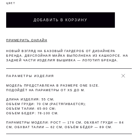
ЦВЕТ
Оплата частями
ДОБАВИТЬ В КОРЗИНУ
ПРИМЕРИТЬ ОНЛАЙН
Оплатите сегодня 25% стоимости покупки
НОВЫЙ ВЗГЛЯД НА БАЗОВЫЙ ГАРДЕРОБ ОТ ДИЗАЙНЕРА
картой любого банка, остальное — тремя
БРЕНДА. ДВУСЛОЙНАЯ МАЙКА ВЫПОЛНЕНА ИЗ КАШКОРСЕ. НА
платежами раз в две недели.
ЗАДНЕЙ ЧАСТИ ИЗДЕЛИЯ ВЫШИВКА — ЛОГОТИП БРЕНДА.
ПАРАМЕТРЫ ИЗДЕЛИЯ
Оплата
Через 2
Через 4
Через 6
сегодня
недели
недели
недель
МОДЕЛЬ ПРЕДСТАВЛЕНА В РАЗМЕРЕ ONE SIZE.
25%
25%
25%
25%
ПОДОЙДЁТ НА ПАРАМЕТРЫ ОТ XS ДО M.
ДЛИНА ИЗДЕЛИЯ: 55 СМ;
ОБЪЕМ ГРУДИ: 70 СМ (РАСТЯГИВАЕТСЯ);
ОБЪЕМ ТАЛИИ: 65-90 СМ;
Без комиссий и переплат
ОБЪЕМ БЕДЕР: 78-100 СМ.
Как обычная оплата картой
ПАРАМЕТРЫ МОДЕЛИ: РОСТ — 176 СМ, ОБХВАТ ГРУДИ — 84
СМ, ОБХВАТ ТАЛИИ — 62 СМ, ОБЪЁМ БЁДЕР — 89 СМ.
Понятно