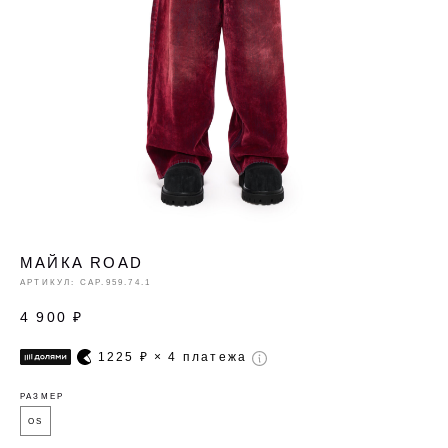
МАЙКА ROAD
АРТИКУЛ:
CAP.959.74.1
4 900
₽
1225
₽ × 4 платежа
РАЗМЕР
OS