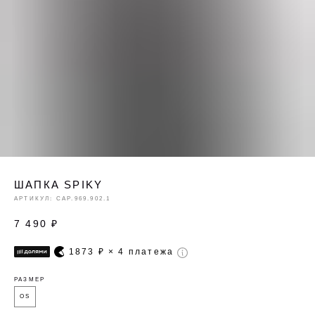
ШАПКА SPIKY
АРТИКУЛ:
CAP.969.902.1
7 490
₽
1873
₽ × 4 платежа
РАЗМЕР
OS