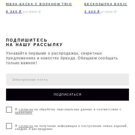
ЮБКА-БАСКА С ВОЛАНОМ TRIO
БЕСКОЗЫРКА BASIC
8 340
₽
3 440
₽
13 900
₽
4 300
₽
ПОДПИШИТЕСЬ
НА НАШУ РАССЫЛКУ
Узнавайте первыми о распродажах, секретных
предложениях и новостях бренда. Обещаем сообщать
только важное!
ПОДПИСАТЬСЯ
Я
согласен
на обработку персональных данных в соответствии с
правилами
Я
согласен
на получение информации о поступлении новых изделий,
скидках и распродажах