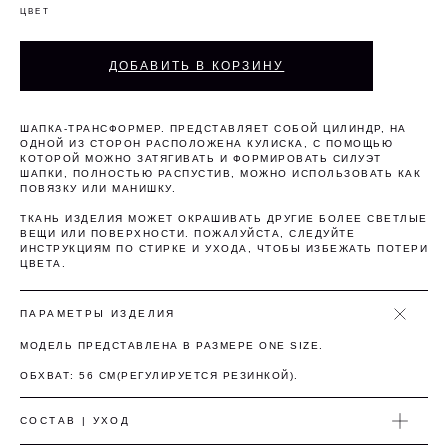
ЦВЕТ
Оплата частями
ДОБАВИТЬ В КОРЗИНУ
Оплатите сегодня 25% стоимости покупки
ШАПКА-ТРАНСФОРМЕР. ПРЕДСТАВЛЯЕТ СОБОЙ ЦИЛИНДР, НА
ОДНОЙ ИЗ СТОРОН РАСПОЛОЖЕНА КУЛИСКА, С ПОМОЩЬЮ
картой любого банка, остальное — тремя
КОТОРОЙ МОЖНО ЗАТЯГИВАТЬ И ФОРМИРОВАТЬ СИЛУЭТ
платежами раз в две недели.
ШАПКИ, ПОЛНОСТЬЮ РАСПУСТИВ, МОЖНО ИСПОЛЬЗОВАТЬ КАК
ПОВЯЗКУ ИЛИ МАНИШКУ.
ТКАНЬ ИЗДЕЛИЯ МОЖЕТ ОКРАШИВАТЬ ДРУГИЕ БОЛЕЕ СВЕТЛЫЕ
Оплата
Через 2
Через 4
Через 6
ВЕЩИ ИЛИ ПОВЕРХНОСТИ. ПОЖАЛУЙСТА, СЛЕДУЙТЕ
сегодня
недели
недели
недель
ИНСТРУКЦИЯМ ПО СТИРКЕ И УХОДА, ЧТОБЫ ИЗБЕЖАТЬ ПОТЕРИ
25%
25%
25%
25%
ЦВЕТА.
ПАРАМЕТРЫ ИЗДЕЛИЯ
Без комиссий и переплат
МОДЕЛЬ ПРЕДСТАВЛЕНА В РАЗМЕРЕ ONE SIZE.
Как обычная оплата картой
ОБХВАТ: 56 СМ(РЕГУЛИРУЕТСЯ РЕЗИНКОЙ).
Понятно
СОСТАВ | УХОД