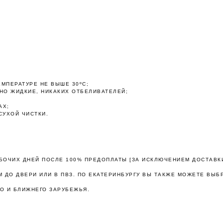
Оплата частями
ЕМПЕРАТУРЕ НЕ ВЫШЕ 30ºС;
НО ЖИДКИЕ, НИКАКИХ ОТБЕЛИВАТЕЛЕЙ;
платите сегодня 25% стоимости покупки картой любого банк
АХ;
остальное — тремя платежами раз в две недели.
СУХОЙ ЧИСТКИ.
Оплата
Через 2
Через 4
Через 6
сегодня
недели
недели
недель
АБОЧИХ ДНЕЙ ПОСЛЕ 100% ПРЕДОПЛАТЫ [ЗА ИСКЛЮЧЕНИЕМ ДОСТАВК
25%
25%
25%
25%
 ДО ДВЕРИ ИЛИ В ПВЗ. ПО ЕКАТЕРИНБУРГУ ВЫ ТАКЖЕ МОЖЕТЕ ВЫБ
О И БЛИЖНЕГО ЗАРУБЕЖЬЯ.
Без комиссий и переплат
Как обычная оплата картой