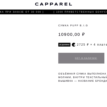
С
А ПРИ ЗАКАЗЕ ОТ 30 000 ]
[ 1000 ПРИВЕТСТВЕННЫХ БОНУСО
СУМКА PUFF B.I.G
10900,00
₽
2725
₽ × 4 пла
ОБЪЁМНАЯ СУМКА ВЫПОЛНЕНА 
МОЛНИИ, ВНУТРИ ТЕКСТИЛЬНЫЙ
ВЫШИВКА — НАЗВАНИЕ БРЕНДА