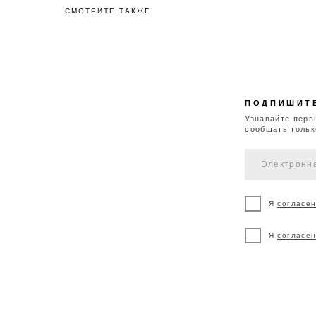
СМОТРИТЕ ТАКЖЕ
ПОДПИШИТЕСЬ Н
Узнавайте первыми о р
сообщать только важное
Я
согласен
на обра
Я
согласен
на полу
ДОСТАВКА И
ВОЗВРАТ И
К
ОПЛАТА
ОБМЕН