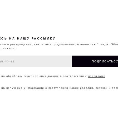
Понятно
А НАШУ РАССЫЛКУ
аспродажах, секретных предложениях и новостях бренда. Обещаем
!
ПОДПИСАТЬСЯ
ботку персональных данных в соответствии с
правилами
чение информации о поступлении новых изделий, скидках и распродажах
ОНТАКТЫ
О БРЕНДЕ
МАГАЗИНЫ
ДОКУМ
©2026 CAPPAREL.21EST